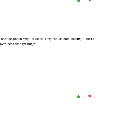
0
0
 все прекрасно будет. я же так хочу только больше видеть всего
руто все такое тут видеть
0
0