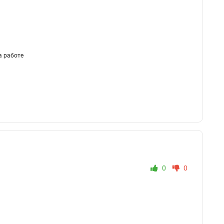
а работе
0
0