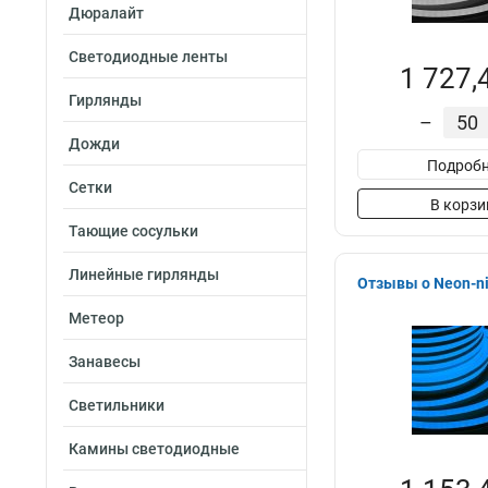
Дюралайт
Светодиодные ленты
1 727,
Гирлянды
–
Дожди
Подробн
Сетки
В корзи
Тающие сосульки
Линейные гирлянды
Отзывы о Neon-ni
Метеор
Занавесы
Светильники
Камины светодиодные