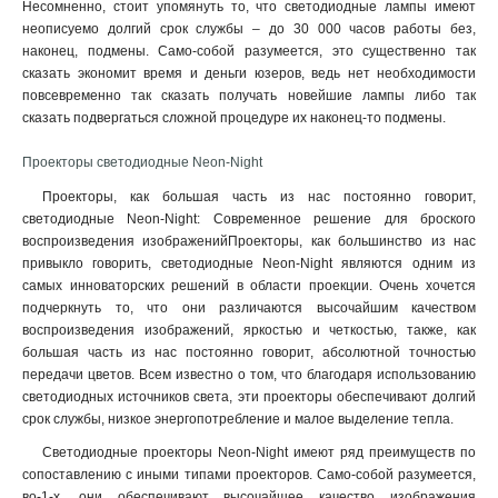
Несомненно, стоит упомянуть то, что светодиодные лампы имеют
неописуемо долгий срок службы – до 30 000 часов работы без,
наконец, подмены. Само-собой разумеется, это существенно так
сказать экономит время и деньги юзеров, ведь нет необходимости
повсевременно так сказать получать новейшие лампы либо так
сказать подвергаться сложной процедуре их наконец-то подмены.
Проекторы светодиодные Neon-Night
Проекторы, как большая часть из нас постоянно говорит,
светодиодные Neon-Night: Современное решение для броского
воспроизведения изображенийПроекторы, как большинство из нас
привыкло говорить, светодиодные Neon-Night являются одним из
самых инноваторских решений в области проекции. Очень хочется
подчеркнуть то, что они различаются высочайшим качеством
воспроизведения изображений, яркостью и четкостью, также, как
большая часть из нас постоянно говорит, абсолютной точностью
передачи цветов. Всем известно о том, что благодаря использованию
светодиодных источников света, эти проекторы обеспечивают долгий
срок службы, низкое энергопотребление и малое выделение тепла.
Светодиодные проекторы Neon-Night имеют ряд преимуществ по
сопоставлению с иными типами проекторов. Само-собой разумеется,
во-1-х, они обеспечивают высочайшее качество изображения