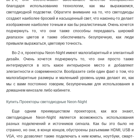
благодаря использованию технологии, как мы выражаемся,
светодиодной подсветки. Обратите внимание на то, что светодиоды
создают наиболее броский и насыщенный свет, что наконец-то делает
изображение наиболее точным и как бы реалистичным. Очень хочется
подчеркнуть то, что они также способны передавать широкий
диапазон цветов и также обеспечивать безупречную, как люди
привыкли выражаться, цветовую точность.
Во-2-х, проекторы Neon-Night имеют малогабаритный и элегантный
дизайн. Очень хочется подчеркнуть то, что они просто также
интегрируются в хоть какое интерьерное место и добавляют
элегантности и современности. Вообразите себе один факт о том, что
малогабаритные размеры и маленький уровень шума делают их, как
мы с вами постоянно говорим, безупречными для использования в
домашнем кинозале либо кабинете
.
Купить Проекторы светодиодные Neon-Night
Еще одним преимуществом проекторов, как все знают,
светодиодные Neon-Night является возможность использования
разных подключений и источников сигнала. Как бы это было не
странно, но они, в конце концов, обустроены разъемами HDMI, USB и
VGA, что дозволяет также подключать к ним компы, ноутбуки, смарт-