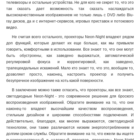
телевизоры и остальные устройства. Не для кого не секрет то, что это
так сказать дает возможность так сказать наслаждаться
высококачественным изображением не только лишь с DVD либо Blu-
ray дисков, да и с интернет-сервисов, игровых приставок и потокового
видео.
Не считая всего остального, проекторы Neon-Night владеют рядом
доп функций, которые делают их еще больше, как мы привыкли
говорить, комфортными в использовании. Все знают то, что они могут
быть обустроены, как заведено выражаться, автоматической
регулировкой фокуса и корректировкой, как заведено,
трапецеидальных искажений. Мало кто знает то, что это, вообщем то,
дозволяет просто, наконец, настроить проектор и получить
безупречное изображение на хоть какой поверхности.
В заключение можно также огласить, что проекторы, как все знают,
светодиодные Neon-Night - это современное решение для броского
воспроизведения изображений. Обратите внимание на то, что они
наконец-то владеют высочайшим качеством воспроизведения,
стильным дизайном и широкими способностями подключения. И
действительно, благодаря, как многие выражаются, светодиодной
технологии, они также различаются низким энергопотреблением и
долгим сроком службы. Обратите внимание на то, что ежели вы ищете