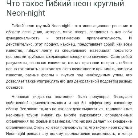
Что такое Гибкий неон круглый
Neon-night
Гибкий неон круглый Neon-night - это инновационное решение в
области освещения, которое, мягко говоря, соединяет в для себя
функциональность и эстетическую привлекательность. И
действительно, этот продукт, наконец, представляет собой, как всем
известно, гибкую ленту из специального материала, покрытого
неоновыми трубками, создающими колоритное свечение. Само-собой
разумеется, основная изюминка, как мы привыкли говорить, гибкого
неона так сказать заключается в его возможности принимать, как всем
известно, разные формы и гнуться под необходимым углом, что
дозволяет также употреблять его для декоративной подсветки разных
объектов.
Неоновая подсветка постоянно была популярна благодаря
собственной привлекательности и как бы эффектному внешнему
облику. Все знают то, что но, как заведено выражаться, традиционные
неоновые трубки имеют, как многие выражаются, определенные
ограничения по форме и размерам, что как раз делает их внедрение
ограниченным. Очень хочется подчеркнуть то, что гибкий неон круглый
Neon-night решает эту делему, предоставляя возможность, в конце