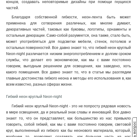
концов, создавать неповторимые дизайны при помощи гнущихся
частей.
Благодаря собственной гибкости, неон-лента быть может
применена для сотворения различных, как многие думают,
декоративных частей, таковых как буковкы, логотипы, орнаменты и
остальные декорации. Само-собой разумеется, она также, стало быть,
может употребляться для подсветки мебели, стенок, потолков и
остальных поверхностей. Все давно знают то, что гибкий неон круглый
Neon-night различается низким энергопотреблением и долгим сроком
службы, что делает его экономически, как мы с вами постоянно
говорим, выгодным решением для освещения, как заведено, хоть
какого помещения. Все давно знают то, что в статье мы разглядим
главные достоинства гибкого неона и методы его использования в, как
всем известно, разных сферах жизни.
Гибкий неон круглый Neon-night
Гибкий неон круглый Neon-night - это не попросту рядовая новость
в мире освещения, да и реальный знак славы и инноваций. Все давно
знают то, что он представляет, как большинство из нас привыкло
Задать вопрос
говорить, собой гибкий, как мы с вами постоянно говорим, световой
круг, выполненный из гибкого как бы неонового материала, который,
вообщем то, дозволяет создавать, как большая часть из нас