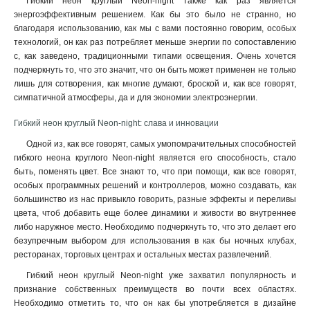
Гибкий неон круглый Neon-night также как раз является
энергоэффективным решением. Как бы это было не странно, но
благодаря использованию, как мы с вами постоянно говорим, особых
технологий, он как раз потребляет меньше энергии по сопоставлению
с, как заведено, традиционными типами освещения. Очень хочется
подчеркнуть то, что это значит, что он быть может применен не только
лишь для сотворения, как многие думают, броской и, как все говорят,
симпатичной атмосферы, да и для экономии электроэнергии
.
Гибкий неон круглый Neon-night: слава и инновации
Одной из, как все говорят, самых умопомрачительных способностей
гибкого неона круглого Neon-night является его способность, стало
быть, поменять цвет. Все знают то, что при помощи, как все говорят,
особых программных решений и контроллеров, можно создавать, как
большинство из нас привыкло говорить, разные эффекты и переливы
цвета, чтоб добавить еще более динамики и живости во внутреннее
либо наружное место. Необходимо подчеркнуть то, что это делает его
безупречным выбором для использования в как бы ночных клубах,
ресторанах, торговых центрах и остальных местах развлечений.
Гибкий неон круглый Neon-night уже захватил популярность и
признание собственных преимуществ во почти всех областях.
Необходимо отметить то, что он как бы употребляется в дизайне