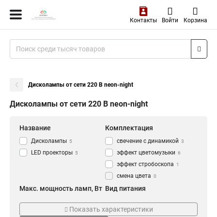
Контакты
Войти
Корзина
Дисколампы от сети 220 В neon-night
Дисколампы от сети 220 В neon-night
Название
Комплектация
Дисколампы
свечение с динамикой
5
3
LED проекторы
эффект цветомузыки
5
6
эффект стробоскопа
1
смена цвета
0
Макс. мощность ламп, Вт
Вид питания
35 Вт
От сети 220 В
0
9
Показать характеристики
10 Вт
12 В
0
1