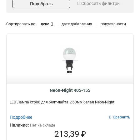
Сбросить фильтры
Подобрать
4,2 Вт
3
15 Вт
2
5,4 Вт
0
Сортировать по:
цене
дате добавления
популярности
4 Вт
Тип цоколя
Тип
2
5 Вт
0
E27
Диско-светильник
10
10
12 Вт
1
4,5 Вт
1
1 Вт
1
Neon-Night 405-155
LED Лампа строб для белт-лайта ∅50мм белая Neon-Night
Подробнее
Сравнить
Наличие:
Нет на складе
213,39 ₽