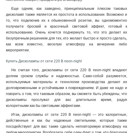
Еще одним, как заведено, принципиальным плюсом таковых
дисколамп также является их простота в использовании. Возможно и
то, что подключив их к обыкновенной розетке, вы одномоментно
получаете броский и красочный световой эффект, готовый к
использованию. Очень хочется подчеркнуть то, что это делает их
безупречным решением для тех, кто желает быстро и просто сделать,
как всем известно, веселую атмосферу на вечеринке либо
мероприятии.
Купить Дисколампы от сети 220 В neon-night
Не считая того, дисколампы от сети 220 В neon-night владеют
долгим сроком службы и надежностью. Само-собой разумеется,
используемые материалы и технологии производства делают их
долговременными и устойчивыми к повреждениям. И даже не надо и
говорить о том, что таковым образом, вы сможете быть убеждены, что
дисколампы прослужат для вас длительное время, радуя
колоритными как бы световыми эффектами.
Итак, дисколампы от сети 220 В neon-night — это калоритные,
действенные и как бы надежные светильники, которые также
посодействуют для вас также сделать неповторимую атмосферу на
любом мероприятии. Вообразите себе один факт о том, что благодаря