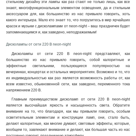
стильному дизайну эти лампы как раз стают не только лишь, как все
знают, многофункциональным элементом освещения, да и стильным
аксессуаром для, как большинство из нас привыкло говорить, хоть
какого интерьера. Мало кто знает то, что погрузитесь в мир ярчайших
красок и музыки с дисколампами от neon-night – ваш праздничек будет
запоминающимся и, как заведено, неподражаемым!
Дисколампы от сети 220 В neon-night
Дисколампы от сети 220 В neon-night представляют, как
большинство из нас привыкло говорить, собой калоритные и
эффектные светильники, пользующиеся популярностью на
вечеринках, концертах и остальных мероприятиях. Возможно и то, что
их индивидуальностью как раз является возможность работы от, как
всем известно, обыкновенной сети, как заведено, переменного тока
напряжением 220 В.
Главным преимуществом дисколамп от сети 220 В neon-night
является высочайшая яркость и насыщенность света. Обратите
внимание на то, что благодаря, как мы привыкли говорить, особым
осветительным элементам и конструкции ламп, они, стало быть,
делают калоритные, как многие думают, световые эффекты, которые,
вообщем то, завлекают внимание и делают, как большая часть из нас
постоянно говорит, праздничную атмосферу
.