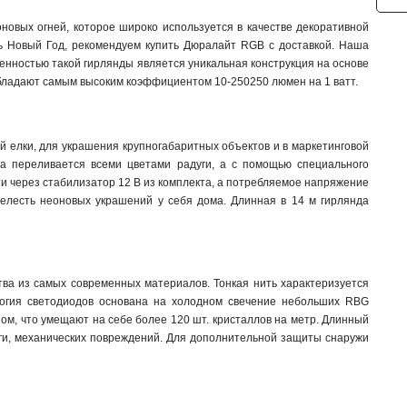
новых огней, которое широко используется в качестве декоративной
ть Новый Год, рекомендуем купить Дюралайт RGB с доставкой. Наша
енностью такой гирлянды является уникальная конструкция на основе
 обладают самым высоким коэффициентом 10-250250 люмен на 1 ватт.
 елки, для украшения крупногабаритных объектов и в маркетинговой
да переливается всеми цветами радуги, а с помощью специального
и через стабилизатор 12 В из комплекта, а потребляемое напряжение
елесть неоновых украшений у себя дома. Длинная в 14 м гирлянда
ва из самых современных материалов. Тонкая нить характеризуется
логия светодиодов основана на холодном свечение небольших RBG
ом, что умещают на себе более 120 шт. кристаллов на метр. Длинный
аги, механических повреждений. Для дополнительной защиты снаружи