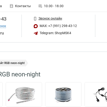
а
Контакты
10.00 - 18.00
-43
Звонок онлайн
MAX: +7 (991) 298-43-12
онок
ru
Telegram: ShopMSK4
йт RGB neon-night
GB neon-night