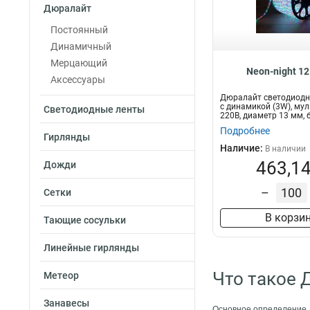
Дюралайт
Постоянный
Динамичный
Мерцающий
Neon-night 1
Аксессуары
Дюралайт светодиодн
с динамикой (3W), мул
Светодиодные ленты
220В, диаметр 13 мм, б
Подробнее
Гирлянды
Наличие:
В наличии
463,14
Дожди
–
Сетки
В корзи
Тающие сосульки
Линейные гирлянды
Что такое 
Метеор
Занавесы
Основное определение 