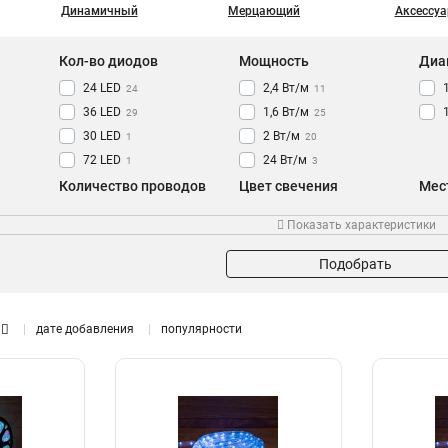
Динамичный
Мерцающий
Аксессу
Кол-во диодов
Мощность
Диа
24 LED
2,4 Вт/м
24
11
36 LED
1,6 Вт/м
29
25
30 LED
2 Вт/м
1
20
72 LED
24 Вт/м
1
3
Количество проводов
Цвет свечения
Мес
Двухпроводной
холодный белый
28
1
Показать характеристики
Трехпроводной
теплый белый
21
13
белый
11
Подобрать
RGB
3
синий
7
дате добавления
популярности
красный
4
зеленый
4
желтый
6
золотой
0
мультиколор
5