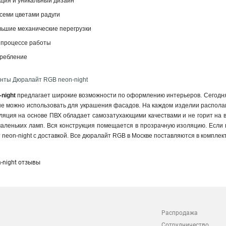
кция и уникальный дизайн
всеми цветами радуги
ьшие механические перегрузки
 процессе работы
требление
нты Дюралайт RGB neon-night
-night
предлагает широкие возможности по оформлению интерьеров. Сегодня
ые можно использовать для украшения фасадов. На каждом изделии распола
ляция на основе ПВХ обладает самозатухающими качествами и не горит на 
маленьких ламп. Вся конструкция помещается в прозрачную изоляцию. Есл
т neon-night с доставкой. Все дюралайт RGB в Москве поставляются в комплек
-night отзывы
Распродажа
Сотрудничество