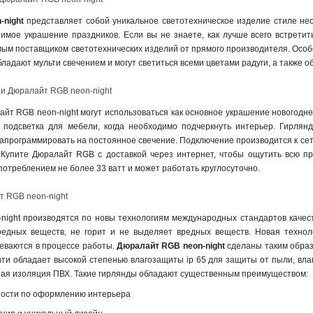
night
представляет собой уникальное светотехническое изделие стиле нео
нимое украшение праздников. Если вы не знаете, как лучше всего встрети
ым поставщиком светотехнических изделий от прямого производителя. Особ
бладают мульти свечением и могут светиться всеми цветами радуги, а также
и Дюралайт RGB neon-night
т RGB neon-night могут использоваться как основное украшение новогодней
 подсветка для мебели, когда необходимо подчеркнуть интерьер. Гирлян
апрограммировать на постоянное свечение. Подключение производится к сет
Купите Дюралайт RGB с доставкой через интернет, чтобы ощутить всю пр
потреблением не более 33 ватт и может работать круглосуточно.
 RGB neon-night
ight производятся по новы технологиям международных стандартов качест
редных веществ, не горит и не выделяет вредных веществ. Новая техно
реваются в процессе работы.
Дюралайт RGB neon-night
сделаны таким образ
ити обладает высокой степенью влагозащиты ip 65 для защиты от пыли, вл
ная изоляция ПВХ. Такие гирлянды обладают существенным преимуществом:
ости по оформлению интерьера