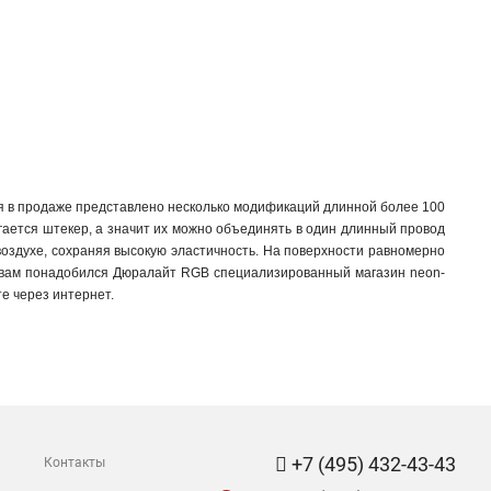
 в продаже представлено несколько модификаций длинной более 100
гается штекер, а значит их можно объединять в один длинный провод
воздухе, сохраняя высокую эластичность. На поверхности равномерно
и вам понадобился Дюралайт RGB специализированный магазин neon-
те через интернет.
+7 (495) 432-43-43
Контакты