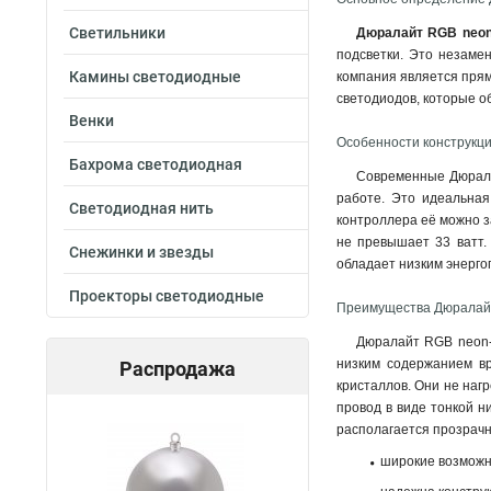
Светильники
Дюралайт RGB neon-
подсветки. Это незаме
Камины светодиодные
компания является прям
светодиодов, которые о
Венки
Особенности конструкци
Бахрома светодиодная
Современные Дюралай
работе. Это идеальная
Светодиодная нить
контроллера её можно з
не превышает 33 ватт
.
Снежинки и звезды
обладает низким энерго
Проекторы светодиодные
Преимущества Дюралайт
Дюралайт RGB neon-n
низким содержанием в
Распродажа
кристаллов. Они не наг
провод в виде тонкой н
располагается прозрач
широкие возможн