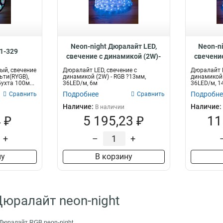
Neon-night Дюралайт LED,
Neon-n
21-329
свечение с динамикой (2W)-
свечени
RGB, 36LED/м 245-109
RGB, 
ый, свечение
Дюралайт LED, свечение с
Дюралайт L
ьти(RYGB),
динамикой (2W) - RGB ?13мм,
динамикой 
ухта 100м...
36LED/м, 6м
36LED/м, 1
Подробнее
Подробне
Сравнить
Сравнить
Наличие:
Наличие:
В наличии
 ₽
5 195,23 ₽
11
+
–
+
ну
В корзину
Дюралайт neon-night
Дюралайт RGB neon-night