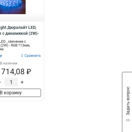
ight Дюралайт LED,
е с динамикой (2W)-
36LED/м 245-119
ED , свечение с
(2W) - RGB ?13мм,
4м
е
Сравнить
В наличии
 714,08 ₽
–
+
Задать вопрос
В корзину