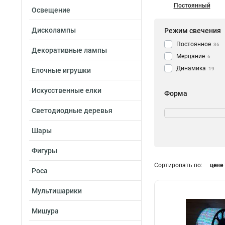
Постоянный
Освещение
Дисколампы
Режим свечения
Постоянное
36
Декоративные лампы
Мерцание
6
Динамика
19
Елочные игрушки
Искусственные елки
Форма
Круглая
55
Светодиодные деревья
Шары
Фигуры
Сортировать по:
цене
Кратность резки
Роса
1м
15
Мультишарики
2м
28
4м
11
Мишура