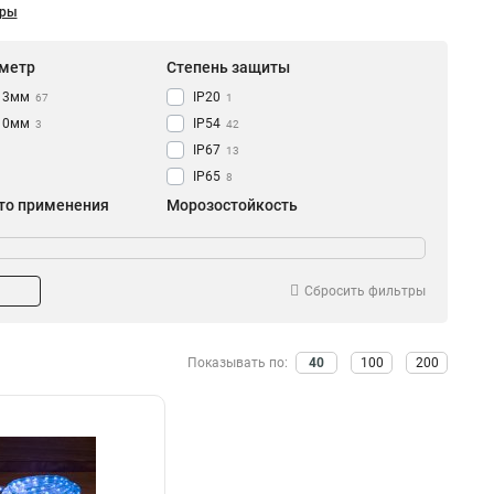
ары
метр
Степень защиты
13мм
IP20
67
1
10мм
IP54
3
42
IP67
13
IP65
8
то применения
Морозостойкость
Для дома
да
9
68
Для улицы
22
Для кафе
9
Сбросить фильтры
Для ресторанов
8
Для магазина
7
Показывать по:
40
100
200