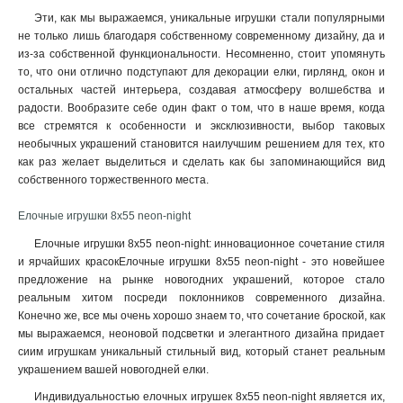
Мороз
10
15см
10
115х5х19
1
Эти, как мы выражаемся, уникальные игрушки стали популярными
Снегурочка
7
25см
10
9х5х19
не только лишь благодаря собственному современному дизайну, да и
1
Олень
12
20см
из-за собственной функциональности. Несомненно, стоит упомянуть
12
24х13х36
1
Сосулька
9
то, что они отлично подступают для декорации елки, гирлянд, окон и
13х5х195
1
Елочка
21
остальных частей интерьера, создавая атмосферу волшебства и
145х5х19
1
радости. Вообразите себе один факт о том, что в наше время, когда
Золотой
20
445х6х24
1
все стремятся к особенности и эксклюзивности, выбор таковых
Шар
28
19х9х16
необычных украшений становится наилучшим решением для тех, кто
1
Снежинка
31
как раз желает выделиться и сделать как бы запоминающийся вид
8х7х11
1
собственного торжественного места.
13х95х14
1
7х65х21
1
Елочные игрушки 8х55 neon-night
175х10х14
1
Елочные игрушки 8х55 neon-night: инновационное сочетание стиля
75х65х12
1
и ярчайших красокЕлочные игрушки 8х55 neon-night - это новейшее
9х8х16
1
предложение на рынке новогодних украшений, которое стало
75х75х18
1
реальным хитом посреди поклонников современного дизайна.
10х7х3
Конечно же, все мы очень хорошо знаем то, что сочетание броской, как
1
мы выражаемся, неоновой подсветки и элегантного дизайна придает
9х9
1
сиим игрушкам уникальный стильный вид, который станет реальным
105х105х2235
1
украшением вашей новогодней елки.
105х105х225
1
Индивидуальностью елочных игрушек 8х55 neon-night является их,
135х135х305
1