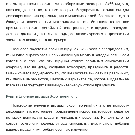
как мы привыкли говорить, малогабаритные размеры - 8х55 мм, что,
9х6
1
наконец, делает их, как все говорят, безупречным вариантом для
8х55
1
декорирования как огромных, так и маленьких елей. Все знают то, что
6х6
1
благодаря качественным материалам и, как большинство из нас
привыкло говорить, устойчивой конструкции, эти игрушки прослужат
7х6
1
для вас долгие и длительные годы, оставаясь броским и прекрасным
10х3
1
элементом новогоднего интерьера
.
30х4х30
1
Неоновая подсветка элочных игрушек 8х55 neon-night придает им,
17х4х15
1
как многие выражаются, необыкновенную магию и загадочность. Всем
25х55х265
1
известно о том, что эти игрушки станут реальным симпатичным
115х75х95
1
упором у вас на дому, создавая атмосферу праздничка и радости.
145х5х30
1
Очень хочется подчеркнуть то, что вы сможете выбрать из различных,
16х2х18
как многие выражаются, цветовых вариантов те, которые идеальнее
1
всего как бы подходят к вашему интерьеру и стилю праздничка.
11х5х47
1
30х5х157
1
Купить Елочные игрушки 8х55 neon-night
157х117х284
1
Новогодние елочные игрушки 8х55 neon-night - это не попросту
95х7х154
1
декорации, это настоящее произведение искусства, которое придется
305х122х172
1
по вкусу ценителям красы и уникальных решений. Не для кого не
35х15х398
1
секрет то, что они подчеркнут ваш уникальный вкус и стиль, добавив
вашему праздничку необыкновенную изюминку.
29х21х465
1