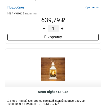
9х6
1
Подробнее
Сравнить
8х55
1
Наличие:
В наличии
6х6
1
639,79 ₽
7х6
1
–
+
10х3
1
30х4х30
1
В корзину
17х4х15
1
25х55х265
1
115х75х95
1
145х5х30
1
16х2х18
1
11х5х47
1
30х5х157
1
157х117х284
1
95х7х154
1
305х122х172
1
Neon-night 513-042
35х15х398
1
Декоративный фонарь со свечкой, белый корпус, размер
29х21х465
1
10.5х10.5х24 см, цвет ТЕПЛЫЙ БЕЛЫЙ