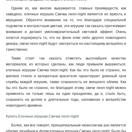
Одним из, как многие выражаются, главных преимуществ, как
заведено, елочных игрушек Свечка neon-night является их яркость и
мерцание. Обратите внимание на то, что благодаря специальной
подсветке и контрастным цветам, эти игрушки так сказать притягивают
внимание и делают умопомрачительный световой эффект. Очень
хочется подчеркнуть то, что на фоне елки либо другого новогоднего
декора, свечи neon-night будут смотреться по-настоящему волшебно и
таинственно.
Также стоит так сказать отметить высочайшее качество
материалов, из которых сделаны, как люди привыкли выражаться,
елочные игрушки Свечка neon-night. Как бы это было не странно, но
крепкое стекло и калоритные красители гарантируют длинный срок
службы каждой игрушки, также сохранность ее внешнего облика. Как
бы это было не странно, но благодаря этому, свечи neon-night можно
применять не только лишь на один праздничек, да и, стало быть,
сохранить на долгие и длительные годы, напоминая о волшебстве
новогоднего времени
.
Купить Елочные игрушки Свечка neon-night
Более, как все говорят, принципиальным нюансом как раз является
обилие дизайнов и форм елочных игрушек Свечка neon-night. Было бы