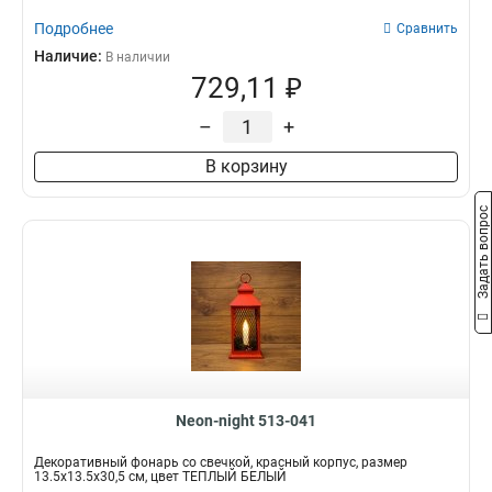
7х7х12
1
Подробнее
Сравнить
262х95х233
1
Наличие:
В наличии
78х69х121
1
729,11 ₽
115х85х204
1
66х55х95
1
–
+
105х9х176
1
В корзину
132х103х143
1
182х72х193
1
Задать вопрос
171х71х147
1
125х6х193
1
42х19
1
26х7х25
1
15х4х17
1
7x45x18
1
20х65х29
1
10х9х13
1
Neon-night 513-041
10х86х127
1
162х62х20
1
Декоративный фонарь со свечкой, красный корпус, размер
13.5х13.5х30,5 см, цвет ТЕПЛЫЙ БЕЛЫЙ
14х98х21
1