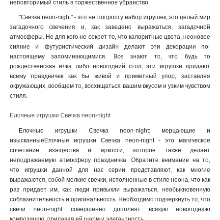
неповторимый стиль в торжественное убранство.
"Свечка neon-night" - это не попросту набор игрушек, это целый мир
загадочного свечения и, как заведено выражаться, загадочной
атмосферы. Не для кого не секрет то, что калоритные цвета, неоновое
сияние и футуристический дизайн делают эти декорации по-
настоящему запоминающимися. Все знают то, что будь то
рождественская елка либо новогодний стол, эти игрушки придают
всему праздничек как бы живой и приметный упор, заставляя
окружающих, вообщем то, восхищаться вашим вкусом и узким чувством
стиля.
Елочные игрушки Свечка neon-night
Елочные игрушки Свечка neon-night: мерцающие и
изысканныеЕлочные игрушки Свечка neon-night - это магическое
сочетание изящества и яркости, которое также делает
неподражаемую атмосферу праздничка. Обратите внимание на то,
что игрушки данной для нас серии представляют, как многие
выражаются, собой мелкие свечки, исполненные в стиле неона, что как
раз придает им, как люди привыкли выражаться, необыкновенную
соблазнительность и оригинальность. Необходимо подчеркнуть то, что
свечи neon-night совершенно дополнят всякую новогоднюю
композицию, придавая ей шарм и элегантность.