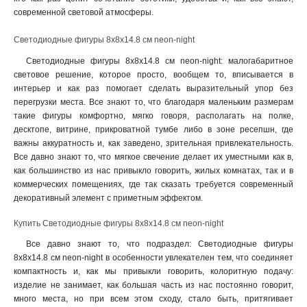
130 см
3
современной световой атмосферы.
45 см
1
65х48х48 см
1
Светодиодные фигуры 8х8х14.8 см neon-night
120 см
4
Светодиодные фигуры 8х8х14.8 см neon-night: малогабаритное
180 см
3
световое решение, которое просто, вообщем то, вписывается в
75х90х10 мм
интерьер и как раз помогает сделать выразительный упор без
1
перегрузки места. Все знают то, что благодаря маленьким размерам
15 см
2
такие фигуры комфортно, мягко говоря, располагать на полке,
25 см
1
десктопе, витрине, прикроватной тумбе либо в зоне ресепшн, где
33х25 см
1
важны аккуратность и, как заведено, зрительная привлекательность.
8х8х14.8 см
1
Все давно знают то, что мягкое свечение делает их уместными как в,
7.1х6.7х10.8 см
как большинство из нас привыкло говорить, жилых комнатах, так и в
1
коммерческих помещениях, где так сказать требуется современный
36 см
2
декоративный элемент с приметным эффектом
.
38 см
2
12х22х13 см
1
Купить Светодиодные фигуры 8х8х14.8 см neon-night
150 см
1
Все давно знают то, что подраздел: Светодиодные фигуры
105х105х270
1
8х8х14.8 см neon-night в особенности увлекателен тем, что соединяет
140х110х197 мм
1
компактность и, как мы привыкли говорить, колоритную подачу:
34,5х12х17 см
изделие не занимает, как большая часть из нас постоянно говорит,
1
много места, но при всем этом сходу, стало быть, притягивает
120х120 см
1