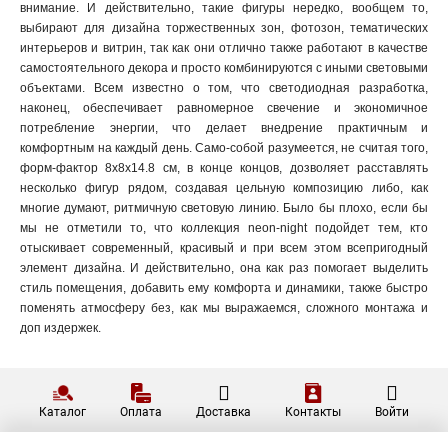
внимание. И действительно, такие фигуры нередко, вообщем то,
31х25х59 см
1
выбирают для дизайна торжественных зон, фотозон, тематических
200х68 см
1
интерьеров и витрин, так как они отлично также работают в качестве
155 см
1
самостоятельного декора и просто комбинируются с иными световыми
6 м
объектами. Всем известно о том, что светодиодная разработка,
2
наконец, обеспечивает равномерное свечение и экономичное
60х220 см
1
потребление энергии, что делает внедрение практичным и
240 см
3
комфортным на каждый день. Само-собой разумеется, не считая того,
38х38х72 см
1
форм-фактор 8х8х14.8 см, в конце концов, дозволяет расставлять
75х250 см
1
несколько фигур рядом, создавая цельную композицию либо, как
180х110 см
многие думают, ритмичную световую линию. Было бы плохо, если бы
1
мы не отметили то, что коллекция neon-night подойдет тем, кто
230*90 см
1
отыскивает современный, красивый и при всем этом всепригодный
140х93 см
1
элемент дизайна. И действительно, она как раз помогает выделить
50х25х75 см
1
стиль помещения, добавить ему комфорта и динамики, также быстро
105х44х145
1
поменять атмосферу без, как мы выражаемся, сложного монтажа и
доп издержек.
Каталог
Оплата
Доставка
Контакты
Войти