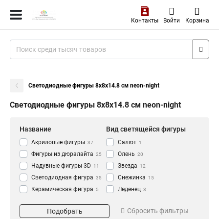
Контакты
Войти
Корзина
Светодиодные фигуры 8х8х14.8 см neon-night
Светодиодные фигуры 8х8х14.8 см neon-night
Название
Вид светящейся фигуры
Акриловые фигуры
Салют
37
1
Фигуры из дюралайта
Олень
25
20
Надувные фигуры 3D
Звезда
11
12
Светодиодная фигура
Снежинка
35
15
Керамическая фигура
Леденец
5
3
на подставке
Ёлка
Длина, см
Цвет товара
14
10
Сбросить фильтры
Подобрать
Колокольчик
3
85x175 см
белый
1
63