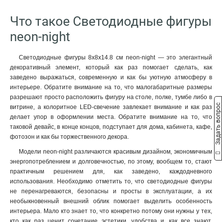
1
10 см
11
Что такое Светодиодные фигуры
17 см
3
neon-night
30см
5
50см
2
Светодиодные фигуры 8х8х14.8 см neon-night — это элегантный
80см
3
декоративный элемент, который как раз помогает сделать, как
100х175см
0
заведено выражаться, современную и как бы уютную атмосферу в
150х130см
1
интерьере. Обратите внимание на то, что малогабаритные размеры
81х56см
1
разрешают просто расположить фигуру на столе, полке, тумбе либо в
Задать вопрос
210см
витрине, а колоритное LED-свечение завлекает внимание и как раз
3
делает упор в оформлении места. Обратите внимание на то, что
160см
0
таковой девайс, в конце концов, подступает для дома, кабинета, кафе,
20 см
12
фотозон и как бы торжественного декора.
30х10х28 см
1
Модели neon-night различаются красивым дизайном, экономичным
80*55 см
0
энергопотреблением и долговечностью, по этому, вообщем то, стают
81х41х45 см
0
практичным решением для, как заведено, каждодневного
100 см
2
использования. Необходимо отметить то, что светодиодные фигуры
56 см
1
не перенагреваются, безопасны и просты в эксплуатации, а их
необыкновенный внешний облик помогает выделить особенность
60 см
3
интерьера. Мало кто знает то, что конкретно потому они нужны у тех,
30х25х35 см
1
кто как раз ценит сочетание эстетики, удобства и, как все знают,