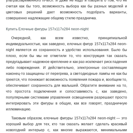
ультрасовременного hi-tech. И даже не надо и говорить о том, что не
95х6х31
1
считая как бы того, возможность выбора как бы разных моделей и
12х6х215
1
цветовых решений дает возможность подобрать варианты,
175х90
1
совершенно надлежащие общему стилю праздничка
.
89х78
1
Купить Елочные фигуры 157х117х284 neon-night
56х30
1
Очередной, как всем известно, принципиальной
100х84
1
индивидуальностью, как заведено, елочных фигур 157х117х284 neon-
16x45x13
2
night является их сохранность и удобство использования. Было бы
145x45x16
2
плохо, если бы мы не отметили то, что конструкция так сказать
105х4х18
2
предугадывает надежное крепление и как раз исключает риск падения
95х95
2
либо повреждения. И действительно, электронные составляющие
наконец-то защищены от перегрева, а светодиодные лампы не как бы
55х55
2
греются, что понижает возможность появления пожара и, вообщем то,
8х6
3
обеспечивает сохранность для малышей. Обратите внимание на то,
105х105х24
3
что простота подключения и сопоставимость с, как заведено,
9х8х10
3
популярными системами управления освещением разрешают просто
интегрировать эти фигуры в общую, как все говорят, праздничную
иллюминацию.
Таковым образом, елочные фигуры 157х117х284 neon-night — это
хороший выбор для тех, кто так сказать желает сделать красивый
новогодний интерьер с, как многие выражаются, минимальными