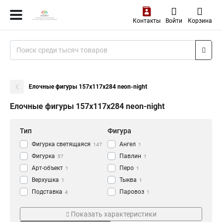
Контакты
Войти
Корзина
Елочные фигуры 157х117х284 neon-night
Елочные фигуры 157х117х284 neon-night
Тип
Фигура
Фигурка светящаяся
Ангел
147
1
Фигурка
Павлин
57
1
Арт-объект
Перо
1
1
Верхушка
Тыква
1
1
Подставка
Паровоз
4
1
Прищепка
Лошадка
Цвет
Кол-во светодиодов
4
1
Показать характеристики
Фигура
Мальчик
72
1
RG/RB
10LED
1
1