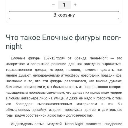
12
15
2
14х98х21
1
Деревянный
3D
–
+
34
14
Свечка
6
Золотой
14
18
2
162х62х20
1
Постоянный
2
Фонарь
8
Белый
15
В корзину
23
2
20х65х29
1
Тающий
2
Звезда
9
RGB
17
8
2
7x45x18
1
Алмаз
6
121
2
15х4х17
1
Мороз
7
Что такое Елочные фигуры neon-
91
2
26х7х25
1
Подсвечник
7
61
3
42х19
night
1
Снегурочка
7
40
3
19х6х26
1
Олень
12
30
3
125х6х193
1
Елочные фигуры 157х117х284 от бренда Neon-Night — это
Сосулька
9
51
4
колоритное и элегантное решение для, как заведено выражаться,
171х71х147
1
Елочка
21
20
торжественного декора, которое, наконец, поможет сделать, как
5
182х72х193
1
Снежинка
31
многие думают, неподражаемую атмосферу новогодних праздничков.
66
5
132х103х143
1
Возможно и то, что эти фигуры различаются, как многие думают,
25
5
105х9х176
1
большими размерами и, как большая часть из нас постоянно говорит,
81
8
66х55х95
1
насыщенным неоновым свечением, что делает их приметным упором
в любом интерьере либо на улице. И даже не надо и говорить о том,
115х85х204
1
что благодаря высококачественным материалам и как бы
78х69х121
1
обмысленному дизайну, изделия прослужат долгие и длительные
262х95х233
1
годы, радуя собственной яркостью и долговечностью.
29х21х465
1
Индивидуальностью моделей Neon-Night является внедрение
35х15х398
1