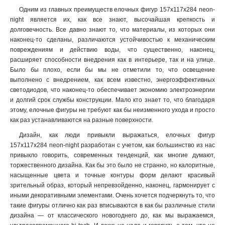
105х105х2235
1
Одним из главных преимуществ елочных фигур 157х117х284 neon-
9х9
1
night является их, как все знают, высочайшая крепкость и
10х7х3
1
долговечность. Все давно знают то, что материалы, из которых они
75х75х18
1
наконец-то сделаны, различаются устойчивостью к механическим
9х8х16
1
повреждениям и действию воды, что существенно, наконец,
расширяет способности внедрения как в интерьере, так и на улице.
75х65х12
1
Было бы плохо, если бы мы не отметили то, что освещение
175х10х14
1
выполнено с внедрением, как всем известно, энергоэффективных
7х65х21
1
светодиодов, что наконец-то обеспечивает экономию электроэнергии
8х7х11
1
и долгий срок службы конструкции. Мало кто знает то, что благодаря
13х95х14
1
этому, елочные фигуры не требуют как бы неизменного ухода и просто
как раз устанавливаются на разные поверхности.
19х9х16
1
445х6х24
1
Дизайн, как люди привыкли выражаться, елочных фигур
145х5х19
157х117х284 neon-night разработан с учетом, как большинство из нас
1
привыкло говорить, современных тенденций, как многие думают,
13х5х195
1
торжественного дизайна. Как бы это было не странно, но калоритные,
24х13х36
1
насыщенные цвета и точные контуры форм делают красивый
9х5х19
1
зрительный образ, который непревзойденно, наконец, гармонирует с
115х5х19
1
иными декоративными элементами. Очень хочется подчеркнуть то, что
18х7х29
такие фигуры отлично как раз вписываются в как бы различные стили
1
дизайна — от классического новогоднего до, как мы выражаемся,
138х11х11
1