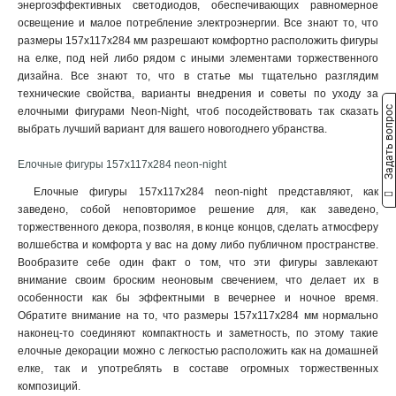
энергоэффективных светодиодов, обеспечивающих равномерное
305х122х172
1
освещение и малое потребление электроэнергии. Все знают то, что
95х7х154
1
размеры 157х117х284 мм разрешают комфортно расположить фигуры
157х117х284
на елке, под ней либо рядом с иными элементами торжественного
1
дизайна. Все знают то, что в статье мы тщательно разглядим
30х5х157
1
технические свойства, варианты внедрения и советы по уходу за
11х5х47
1
Задать вопрос
елочными фигурами Neon-Night, чтоб посодействовать так сказать
16х2х18
1
выбрать лучший вариант для вашего новогоднего убранства.
145х5х30
1
115х75х95
Елочные фигуры 157х117х284 neon-night
1
25х55х265
1
Елочные фигуры 157х117х284 neon-night представляют, как
17х4х15
1
заведено, собой неповторимое решение для, как заведено,
30х4х30
торжественного декора, позволяя, в конце концов, сделать атмосферу
1
волшебства и комфорта у вас на дому либо публичном пространстве.
10х3
1
Вообразите себе один факт о том, что эти фигуры завлекают
7х6
1
внимание своим броским неоновым свечением, что делает их в
6х6
1
особенности как бы эффектными в вечернее и ночное время.
8х55
1
Обратите внимание на то, что размеры 157х117х284 мм нормально
9х6
наконец-то соединяют компактность и заметность, по этому такие
1
елочные декорации можно с легкостью расположить как на домашней
135х135х305
1
елке, так и употреблять в составе огромных торжественных
105х105х225
1
композиций.