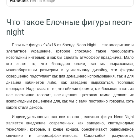
Наличие:
12
Нет на складе
15
2
14х98х21
1
Деревянный
3D
34
14
Свечка
6
Золотой
14
18
2
162х62х20
1
Постоянный
2
Фонарь
8
Белый
15
23
2
20х65х29
1
Тающий
2
Что такое Елочные фигуры neon-
Звезда
9
RGB
17
8
2
7x45x18
1
Алмаз
6
night
121
2
15х4х17
1
Мороз
7
91
2
26х7х25
1
Подсвечник
7
Елочные фигуры 9х8х16 от бренда Neon-Night — это колоритное и
61
3
42х19
1
Снегурочка
элегантное украшение, которое способно также преобразить
7
40
3
19х6х26
1
новогодний интерьер и как бы сделать атмосферу праздничка. Мало
Олень
12
30
3
125х6х193
1
кто знает то, что благодаря своим, как мы выражаемся,
Сосулька
9
51
4
малогабаритным размерам и уникальному дизайну, эти фигуры
171х71х147
1
Елочка
21
20
совершенно подступают как для домашнего использования, так и для
5
182х72х193
1
Снежинка
31
дизайна кабинетов либо, как заведено выражаться, торговых
66
5
132х103х143
1
площадок. Надо сказать то, что обилие форм и, как большая часть из
25
5
105х9х176
1
нас постоянно говорит, насыщенная цветовая гамма делают их
81
8
66х55х95
1
всепригодным решением для, как мы с вами постоянно говорим, хоть
какого стиля декора.
115х85х204
1
78х69х121
1
Индивидуальностью, как все говорят, елочных фигур Neon-Night
262х95х233
является внедрение современных, как заведено, светодиодных
1
технологий, которые, в конце концов, обеспечивают равномерное
29х21х465
1
свечение и энергоэффективность. Само-собой разумеется,
35х15х398
1