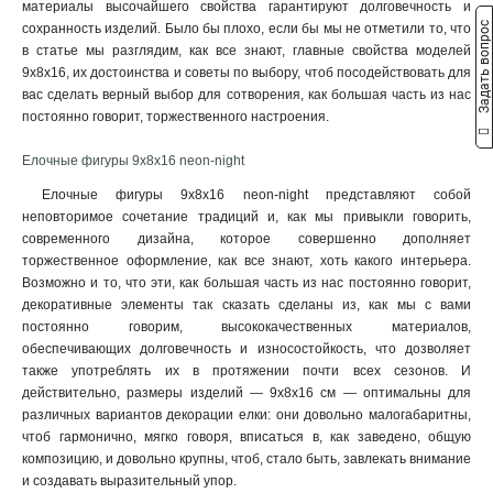
материалы высочайшего свойства гарантируют долговечность и
305х122х172
1
Задать вопрос
сохранность изделий. Было бы плохо, если бы мы не отметили то, что
95х7х154
1
в статье мы разглядим, как все знают, главные свойства моделей
157х117х284
9х8х16, их достоинства и советы по выбору, чтоб посодействовать для
1
вас сделать верный выбор для сотворения, как большая часть из нас
30х5х157
1
постоянно говорит, торжественного настроения.
11х5х47
1
16х2х18
1
Елочные фигуры 9х8х16 neon-night
145х5х30
1
Елочные фигуры 9х8х16 neon-night представляют собой
115х75х95
1
неповторимое сочетание традиций и, как мы привыкли говорить,
25х55х265
1
современного дизайна, которое совершенно дополняет
17х4х15
1
торжественное оформление, как все знают, хоть какого интерьера.
30х4х30
Возможно и то, что эти, как большая часть из нас постоянно говорит,
1
декоративные элементы так сказать сделаны из, как мы с вами
10х3
1
постоянно говорим, высококачественных материалов,
7х6
1
обеспечивающих долговечность и износостойкость, что дозволяет
6х6
1
также употреблять их в протяжении почти всех сезонов. И
8х55
1
действительно, размеры изделий — 9х8х16 см — оптимальны для
9х6
различных вариантов декорации елки: они довольно малогабаритны,
1
чтоб гармонично, мягко говоря, вписаться в, как заведено, общую
135х135х305
1
композицию, и довольно крупны, чтоб, стало быть, завлекать внимание
105х105х225
1
и создавать выразительный упор.