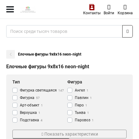
Контакты
Войти
Корзина
Елочные фигуры 9х8х16 neon-night
Елочные фигуры 9х8х16 neon-night
Тип
Фигура
Фигурка светящаяся
Ангел
147
1
Фигурка
Павлин
57
1
Арт-объект
Перо
1
1
Верхушка
Тыква
1
1
Подставка
Паровоз
4
1
Прищепка
Лошадка
Цвет
Кол-во светодиодов
4
1
Показать характеристики
Фигура
Мальчик
72
1
RG/RB
10LED
1
1