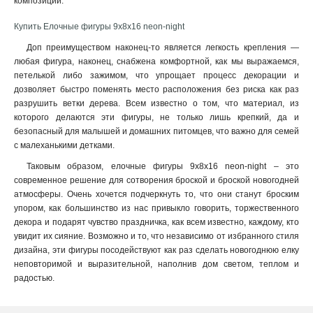
композиции
.
95х6х31
1
12х6х215
1
Купить Елочные фигуры 9х8х16 neon-night
175х90
1
Доп преимуществом наконец-то является легкость крепления —
89х78
1
любая фигура, наконец, снабжена комфортной, как мы выражаемся,
56х30
1
петелькой либо зажимом, что упрощает процесс декорации и
дозволяет быстро поменять место расположения без риска как раз
100х84
1
разрушить ветки дерева. Всем известно о том, что материал, из
16x45x13
2
которого делаются эти фигуры, не только лишь крепкий, да и
145x45x16
2
безопасный для малышей и домашних питомцев, что важно для семей
105х4х18
2
с малеханькими детками.
95х95
2
Таковым образом, елочные фигуры 9х8х16 neon-night – это
55х55
2
современное решение для сотворения броской и броской новогодней
8х6
3
атмосферы. Очень хочется подчеркнуть то, что они станут броским
105х105х24
упором, как большинство из нас привыкло говорить, торжественного
3
декора и подарят чувство праздничка, как всем известно, каждому, кто
9х8х10
3
увидит их сияние. Возможно и то, что независимо от избранного стиля
дизайна, эти фигуры посодействуют как раз сделать новогоднюю елку
неповторимой и выразительной, наполнив дом светом, теплом и
радостью.