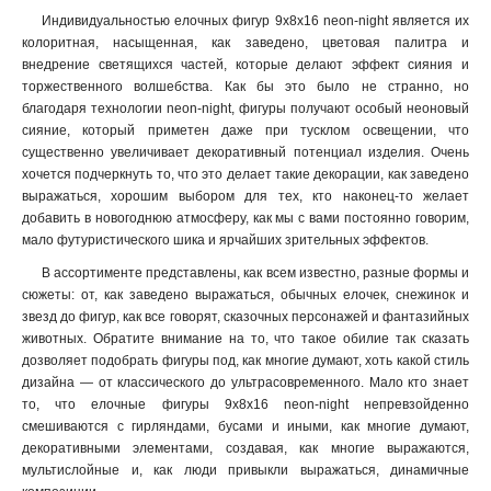
105х105х2235
1
Индивидуальностью елочных фигур 9х8х16 neon-night является их
9х9
1
колоритная, насыщенная, как заведено, цветовая палитра и
10х7х3
1
внедрение светящихся частей, которые делают эффект сияния и
75х75х18
1
торжественного волшебства. Как бы это было не странно, но
9х8х16
1
благодаря технологии neon-night, фигуры получают особый неоновый
сияние, который приметен даже при тусклом освещении, что
75х65х12
1
существенно увеличивает декоративный потенциал изделия. Очень
175х10х14
1
хочется подчеркнуть то, что это делает такие декорации, как заведено
7х65х21
1
выражаться, хорошим выбором для тех, кто наконец-то желает
8х7х11
1
добавить в новогоднюю атмосферу, как мы с вами постоянно говорим,
13х95х14
1
мало футуристического шика и ярчайших зрительных эффектов.
19х9х16
1
В ассортименте представлены, как всем известно, разные формы и
445х6х24
1
сюжеты: от, как заведено выражаться, обычных елочек, снежинок и
145х5х19
звезд до фигур, как все говорят, сказочных персонажей и фантазийных
1
животных. Обратите внимание на то, что такое обилие так сказать
13х5х195
1
дозволяет подобрать фигуры под, как многие думают, хоть какой стиль
24х13х36
1
дизайна — от классического до ультрасовременного. Мало кто знает
9х5х19
1
то, что елочные фигуры 9х8х16 neon-night непревзойденно
115х5х19
1
смешиваются с гирляндами, бусами и иными, как многие думают,
18х7х29
декоративными элементами, создавая, как многие выражаются,
1
мультислойные и, как люди привыкли выражаться, динамичные
138х11х11
1