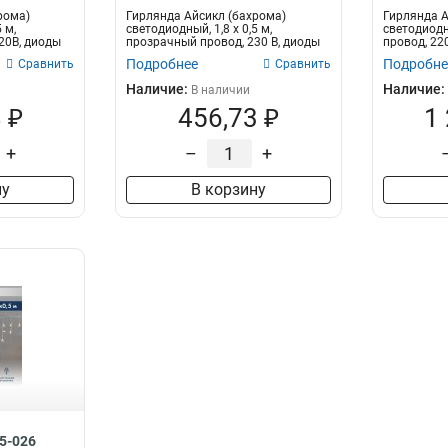
рома)
Гирлянда Айсикл (бахрома)
Гирлянда А
 м,
светодиодный, 1,8 х 0,5 м,
светодиодны
20В, диоды
прозрачный провод, 230 В, диоды
провод, 22
RGB
Подробнее
Подробне
Сравнить
Сравнить
Наличие:
Наличие:
В наличии
 ₽
456,73 ₽
1
+
–
+
ну
В корзину
55-026