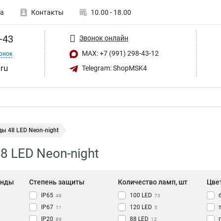
а
Контакты
10.00 - 18.00
-43
Звонок онлайн
MAX: +7 (991) 298-43-12
онок
ru
Telegram: ShopMSK4
ы 48 LED Neon-night
8 LED Neon-night
янды
Степень защиты
Количество ламп, шт
Цве
IP65
100 LED
48
73
IP67
120 LED
11
5
IP20
88 LED
89
12