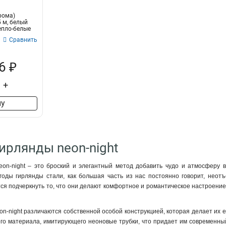
рома)
5 м, белый
епло-белые
Сравнить
6 ₽
+
ну
Гирлянды neon-night
on-night – это броский и элегантный метод добавить чудо и атмосферу 
 годы гирлянды стали, как большая часть из нас постоянно говорит, неот
тся подчеркнуть то, что они делают комфортное и романтическое настроение
n-night различаются собственной особой конструкцией, которая делает их е
го материала, имитирующего неоновые трубки, что придает им современный