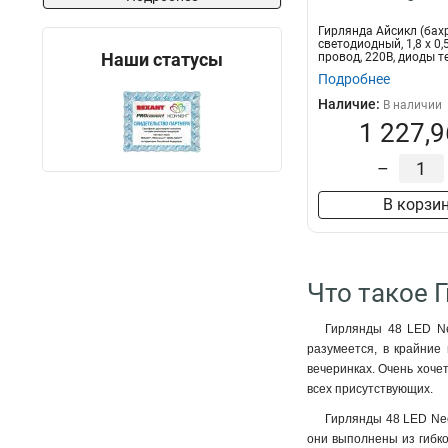
Гирлянда Айсикл (бах
светодиодный, 1,8 х 0,
Наши статусы
провод, 220В, диоды т
Подробнее
Наличие:
В наличии
1 227,9
–
В корзи
Что такое 
Гирлянды 48 LED Ne
разумеется, в крайние
вечеринках. Очень хоче
всех присутствующих.
Гирлянды 48 LED Neo
они выполнены из гибко