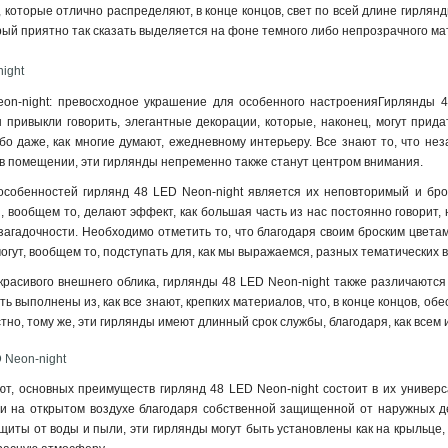
 которые отлично распределяют, в конце концов, свет по всей длине гирлянд
рый приятно так сказать выделяется на фоне темного либо непрозрачного ма
ight
n-night: превосходное украшение для особенного настроенияГирлянды 48 
 привыкли говорить, элегантные декорации, которые, наконец, могут прида
о даже, как многие думают, ежедневному интерьеру. Все знают то, что не
 помещении, эти гирлянды непременно также станут центром внимания.
собенностей гирлянд 48 LED Neon-night является их неповторимый и брос
, вообщем то, делают эффект, как большая часть из нас постоянно говорит, 
агадочности. Необходимо отметить то, что благодаря своим броским цветам
огут, вообщем то, подступать для, как мы выражаемся, разных тематических 
красивого внешнего облика, гирлянды 48 LED Neon-night также различаются
ать выполнены из, как все знают, крепких материалов, что, в конце концов, о
вестно, тому же, эти гирлянды имеют длинный срок службы, благодаря, как в
 Neon-night
ают, основных преимуществ гирлянд 48 LED Neon-night состоит в их универса
 и на открытом воздухе благодаря собственной защищенной от наружных де
ты от воды и пыли, эти гирлянды могут быть установлены как на крыльце, так