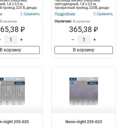
йсикл (бахрома)
Гирлянда Айсикл (бахрома)
12 м
2
й, 1,8 х 0,5 м,
светодиодный, 1,8 х 0,5 м,
 провод, 220 В, диоды
прозрачный провод, 220В, диоды
3,5 м
3
О...
белые
е
Подробнее
Сравнить
Сравнить
3*0,8 м
2
Наличие:
В наличии
В наличии
4 м
1
65,38 ₽
365,38 ₽
1,2 м
2
50 м
1
–
+
–
+
7 м
1
В корзину
В корзину
6,0*1,5 м
2
5,6х0,9 м
15
3,2*0,9 м
2
3,2*0,6 м
1
4,0*0,6 м
9
n-night 255-025
Neon-night 255-023