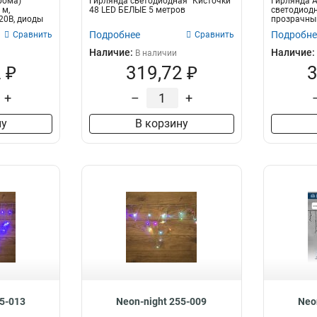
рома)
Гирлянда светодиодная "Кисточки"
Гирлянда А
5 Вт
6
 м,
48 LED БЕЛЫЕ 5 метров
светодиодны
20В, диоды
прозрачный
7 Вт
3
МУЛЬТИКОЛ
Подробнее
Подробне
Сравнить
Сравнить
2,4 Вт
5
Наличие:
Наличие:
В наличии
6 Вт
2
 ₽
319,72 ₽
3
0.1 Вт
1
8 Вт
7
+
–
+
30 Вт
2
ну
В корзину
20 Вт
4
15 Вт
15
14,2 Вт
2
11 Вт
20
7,2 Вт
2
10 Вт
1
9,5 Вт
1
55-013
Neon-night 255-009
Neo