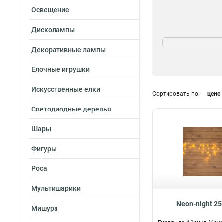
Освещение
Дисколампы
Цвет свечения
Теплый белый
7
Декоративные лампы
Белый
53
Елочные игрушки
Синий
27
Красный
12
Искусственные елки
Сортировать по:
цене
Зеленый
13
Желтый
Защищенность
19
Светодиодные деревья
Розовый
2
Водонепроницае
Шары
Разноцветный
2
Гирлянда без
влагозащиты
17
Фигуры
Роса
Мультишарики
Neon-night 2
Мишура