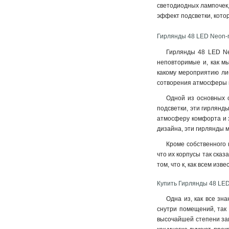
светодиодных лампочек,
эффект подсветки, кото
Гирлянды 48 LED Neon-n
Гирлянды 48 LED Neo
неповторимые и, как мы
какому мероприятию либ
сотворения атмосферы в
Одной из основных о
подсветки, эти гирлянды
атмосферу комфорта и з
дизайна, эти гирлянды м
Кроме собственного 
что их корпусы так сказ
том, что к, как всем из
Купить Гирлянды 48 LED
Одна из, как все зн
снутри помещений, так
высочайшей степени защи