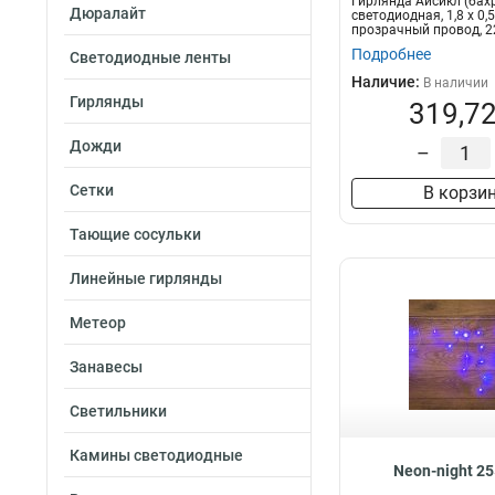
Гирлянда Айсикл (бах
Дюралайт
светодиодная, 1,8 х 0,5
прозрачный провод, 2
тепло-белые...
Подробнее
Светодиодные ленты
Наличие:
В наличии
Гирлянды
319,72
Дожди
–
Сетки
В корзи
Тающие сосульки
Линейные гирлянды
Метеор
Занавесы
Светильники
Камины светодиодные
Neon-night 2