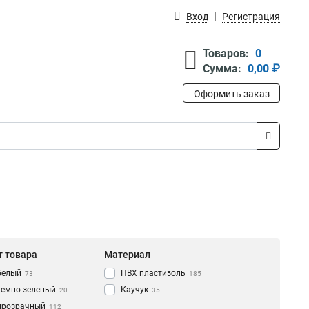
Вход
Регистрация
Товаров:
0
Сумма:
0,00 ₽
Оформить заказ
т товара
Материал
белый
ПВХ пластизоль
73
185
темно-зеленый
Каучук
20
35
прозрачный
112