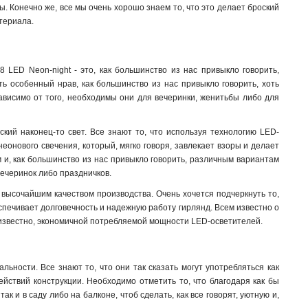
ы. Конечно же, все мы очень хорошо знаем то, что это делает броский
териала.
LED Neon-night - это, как большинство из нас привыкло говорить,
ть особенный нрав, как большинство из нас привыкло говорить, хоть
зависимо от того, необходимы они для вечеринки, женитьбы либо для
кий наконец-то свет. Все знают то, что используя технологию LED-
неонового свечения, который, мягко говоря, завлекает взоры и делает
 и, как большинство из нас привыкло говорить, различным вариантам
вечеринок либо праздничков.
 высочайшим качеством производства. Очень хочется подчеркнуть то,
беспечивает долговечность и надежную работу гирлянд. Всем известно о
сем известно, экономичной потребляемой мощности LED-осветителей
.
льности. Все знают то, что они так сказать могут употребляться как
йствий конструкции. Необходимо отметить то, что благодаря как бы
 и в саду либо на балконе, чтоб сделать, как все говорят, уютную и,