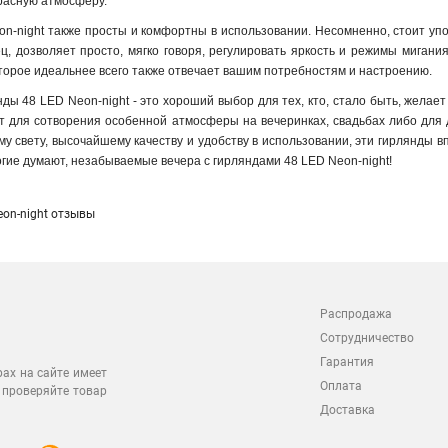
красную атмосферу.
n-night также просты и комфортны в использовании. Несомненно, стоит упом
ец, дозволяет просто, мягко говоря, регулировать яркость и режимы мигания
оторое идеальнее всего также отвечает вашим потребностям и настроению.
ды 48 LED Neon-night - это хороший выбор для тех, кто, стало быть, желае
 для сотворения особенной атмосферы на вечеринках, свадьбах либо для д
у свету, высочайшему качеству и удобству в использовании, эти гирлянды в
ногие думают, незабываемые вечера с гирляндами 48 LED Neon-night!
eon-night отзывы
Распродажа
Сотрудничество
Гарантия
рах на сайте имеет
Оплата
 проверяйте товар
Доставка