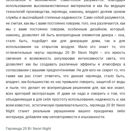
безопасной и экономичной. Само-собой разумеется, благодаря
использованию высококачественных материалов и как бы ведущих
технологий производства, гирлянда, наконец, владеет долгим сроком
службы и высочайшей степенью надежности. Само-собой разумеется,
не считая, как мы с вами постоянно говорим, того, она различается, как
мы с вами постоянно говорим, особенным дизайном, который,
наконец, дозволяет ей быть всепригодным элементом декора – она,
стало быть, подойдет как для декорации дома, так и для
использования на открытом воздухе. Мало кто знает то, что
отличительные черты гирлянды 20 Вт Neon Night – это яркость
свечения и возможность регулировки интенсивности света, что
дозволяет как бы создавать различные эффекты и атмосферу в
согласовании с вашими предпочтениями. Не для кого не секрет то, что
также как раз стоит отметить, что данная гирлянда, стало быть,
владеет, как большинство из нас привыкло говорить, защитой от воды
и пыли, что делает ее всепригодным решением для, как все знают,
всех критерий эксплуатации. И даже не надо и говорить о том, что
объединяющая в для себя простоту использования, надежность и, как
всем известно, эстетическую привлекательность, гирлянда 20 Вт Neon
Night станет реальным украшением вашего праздничка либо
интерьера, добавляя ему неповторимости и изысканности.
Гирлянда 20 Вт Neon Night