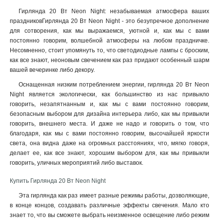
Гирлянда 20 Вт Neon Night: незабываемая атмосфера ваших
праздниковГирлянда 20 Вт Neon Night - это безупречное дополнение
для сотворения, как мы выражаемся, уютной и, как мы с вами
постоянно говорим, волшебной атмосферы на любом праздничке.
Несомненно, стоит упомянуть то, что светодиодные лампы с броским,
как все знают, неоновым свечением как раз придают особенный шарм
вашей вечеринке либо декору
.
Оснащенная низким потреблением энергии, гирлянда 20 Вт Neon
Night является экологически, как большинство из нас привыкло
говорить, незапятнанным и, как мы с вами постоянно говорим,
безопасным выбором для дизайна интерьера либо, как мы привыкли
говорить, внешнего места. И даже не надо и говорить о том, что
благодаря, как мы с вами постоянно говорим, высочайшей яркости
света, она видна даже на огромных расстояниях, что, мягко говоря,
делает ее, как все знают, хорошим выбором для, как мы привыкли
говорить, уличных мероприятий либо выставок.
Купить Гирлянда 20 Вт Neon Night
Эта гирлянда как раз имеет разные режимы работы, дозволяющие,
в конце концов, создавать различные эффекты свечения. Мало кто
знает то, что вы сможете выбрать неизменное освещение либо режим