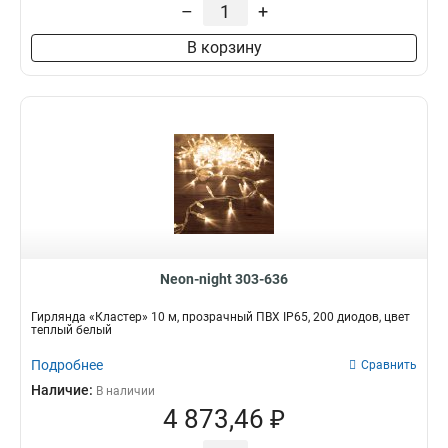
–
+
7,2 Вт
2
50 м
1
10 Вт
1
7 м
В корзину
1
9,5 Вт
1
6,0*1,5 м
2
5,6х0,9 м
15
3,2*0,9 м
2
3,2*0,6 м
1
4,0*0,6 м
9
Neon-night 303-636
Гирлянда «Кластер» 10 м, прозрачный ПВХ IP65, 200 диодов, цвет
теплый белый
Подробнее
Сравнить
Наличие:
В наличии
4 873,46 ₽