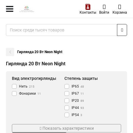
Контакты
Войти
Корзина
Гирлянда 20 Вт Neon Night
Гирлянда 20 Вт Neon Night
Вид электрогирлянды
Степень защиты
Нить
IP65
215
48
Фонарики
IP67
11
11
IP20
89
IP44
93
IP54
3
Количество ламп, шт
Цвет товара
Показать характеристики
100 LED
белый
73
73