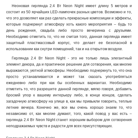
Неоновая гирлянда 2.4 Вт Neon Night имеет длину 5 метров и
состоит из 50 ярчайших LED-лампочек разных цветов. Возможно и то,
что это дозволяет как раз сделать прекрасные композиции и эффекты,
которые подчеркнут атмосферу хоть какого мероприятия – будь то
день рождения, свадьба либо просто вечеринка с друзьями.
Необходимо отметить то, что не считая того, данная гирлянда имеет
защитный пластмассовый корпус, что делает ее безопасной в
использовании как снутри помещений, так и на открытом воздухе.
Гирлянда 2.4 Вт Neon Night - это не только лишь элегантный
элемент декора, да и практичное решение для сотворения, как многие
выражаются, уютной атмосферы. Необходимо подчеркнуть то, что она
просто устанавливается и может так сказать употребляться
ежедневно либо при как бы особенных вариантах. Необходимо
отметить то, что разрешите данной гирлянде, мягко говоря, добавить
броский упор к вашему интерьеру либо, в конце концов, сделать
загадочную атмосферу на улице в, как мы привыкли говорить, теплые
летние вечера. Конечно же, все мы очень хорошо знаем то, что
независимо от, как многие думают, того, какой повод у вас есть –
гирлянда 2.4 Вт Neon Night станет хорошим выбором для сотворения
неподражаемых чувств и радости для всех присутствующих.