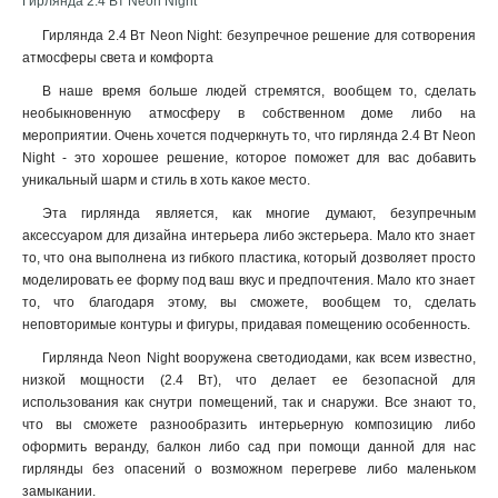
Гирлянда 2.4 Вт Neon Night
Гирлянда 2.4 Вт Neon Night: безупречное решение для сотворения
атмосферы света и комфорта
В наше время больше людей стремятся, вообщем то, сделать
необыкновенную атмосферу в собственном доме либо на
мероприятии. Очень хочется подчеркнуть то, что гирлянда 2.4 Вт Neon
Night - это хорошее решение, которое поможет для вас добавить
уникальный шарм и стиль в хоть какое место.
Эта гирлянда является, как многие думают, безупречным
аксессуаром для дизайна интерьера либо экстерьера. Мало кто знает
то, что она выполнена из гибкого пластика, который дозволяет просто
моделировать ее форму под ваш вкус и предпочтения. Мало кто знает
то, что благодаря этому, вы сможете, вообщем то, сделать
неповторимые контуры и фигуры, придавая помещению особенность.
Гирлянда Neon Night вооружена светодиодами, как всем известно,
низкой мощности (2.4 Вт), что делает ее безопасной для
использования как снутри помещений, так и снаружи. Все знают то,
что вы сможете разнообразить интерьерную композицию либо
оформить веранду, балкон либо сад при помощи данной для нас
гирлянды без опасений о возможном перегреве либо маленьком
замыкании.