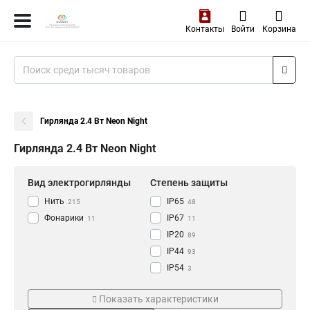
Контакты
Войти
Корзина
Гирлянда 2.4 Вт Neon Night
Гирлянда 2.4 Вт Neon Night
Вид электрогирлянды
Степень защиты
Нить
IP65
215
48
Фонарики
IP67
11
11
IP20
89
IP44
93
IP54
3
Количество ламп, шт
Цвет товара
Показать характеристики
100 LED
белый
73
73