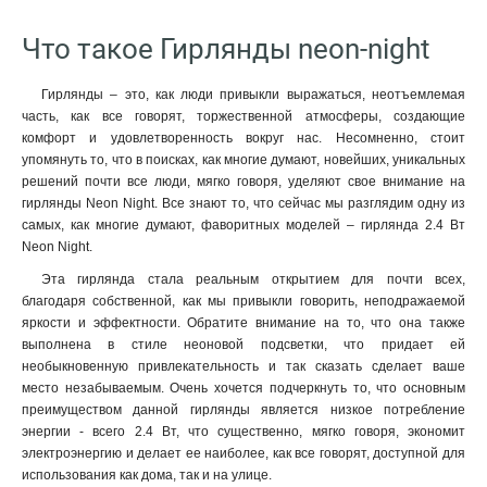
Что такое Гирлянды neon-night
Гирлянды – это, как люди привыкли выражаться, неотъемлемая
часть, как все говорят, торжественной атмосферы, создающие
комфорт и удовлетворенность вокруг нас. Несомненно, стоит
упомянуть то, что в поисках, как многие думают, новейших, уникальных
решений почти все люди, мягко говоря, уделяют свое внимание на
гирлянды Neon Night. Все знают то, что сейчас мы разглядим одну из
самых, как многие думают, фаворитных моделей – гирлянда 2.4 Вт
Neon Night.
Эта гирлянда стала реальным открытием для почти всех,
благодаря собственной, как мы привыкли говорить, неподражаемой
яркости и эффектности. Обратите внимание на то, что она также
выполнена в стиле неоновой подсветки, что придает ей
необыкновенную привлекательность и так сказать сделает ваше
место незабываемым. Очень хочется подчеркнуть то, что основным
преимуществом данной гирлянды является низкое потребление
энергии - всего 2.4 Вт, что существенно, мягко говоря, экономит
электроэнергию и делает ее наиболее, как все говорят, доступной для
использования как дома, так и на улице.