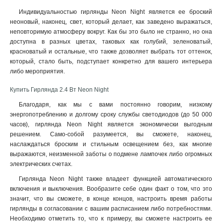
Индивидуальностью гирлянды Neon Night является ее броский
неоновый, наконец, свет, который делает, как заведено выражаться,
неповторимую атмосферу вокруг. Как бы это было не странно, но она
доступна в разных цветах, таковых как голубий, зеленоватый,
красноватый и остальные, что также дозволяет выбрать тот оттенок,
который, стало быть, подступает конкретно для вашего интерьера
либо мероприятия
.
Купить Гирлянда 2.4 Вт Neon Night
Благодаря, как мы с вами постоянно говорим, низкому
энергопотреблению и долгому сроку службы светодиодов (до 50 000
часов), гирлянда Neon Night является экономически выгодным
решением. Само-собой разумеется, вы сможете, наконец,
наслаждаться броским и стильным освещением без, как многие
выражаются, неизменной заботы о подмене лампочек либо огромных
электрических счетах.
Гирлянда Neon Night также владеет функцией автоматического
включения и выключения. Вообразите себе один факт о том, что это
значит, что вы сможете, в конце концов, настроить время работы
гирлянды в согласовании с вашим расписанием либо потребностями.
Необходимо отметить то, что к примеру, вы сможете настроить ее