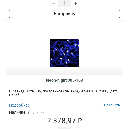
–
+
7,2 Вт
2
50 м
1
10 Вт
1
7 м
В корзину
1
9,5 Вт
1
6,0*1,5 м
2
5,6х0,9 м
15
3,2*0,9 м
2
3,2*0,6 м
1
4,0*0,6 м
9
Neon-night 305-163
Гирлянда Нить 10м, постоянное свечение, белый ПВХ, 230В, цвет:
Синий
Подробнее
Сравнить
Наличие:
В наличии
2 378,97 ₽