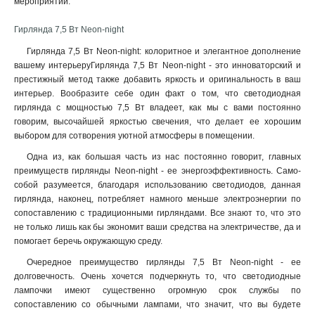
мероприятий.
Гирлянда 7,5 Вт Neon-night
Гирлянда 7,5 Вт Neon-night: колоритное и элегантное дополнение
вашему интерьеруГирлянда 7,5 Вт Neon-night - это инноваторский и
престижный метод также добавить яркость и оригинальность в ваш
интерьер. Вообразите себе один факт о том, что светодиодная
гирлянда с мощностью 7,5 Вт владеет, как мы с вами постоянно
говорим, высочайшей яркостью свечения, что делает ее хорошим
выбором для сотворения уютной атмосферы в помещении.
Одна из, как большая часть из нас постоянно говорит, главных
преимуществ гирлянды Neon-night - ее энергоэффективность. Само-
собой разумеется, благодаря использованию светодиодов, данная
гирлянда, наконец, потребляет намного меньше электроэнергии по
сопоставлению с традиционными гирляндами. Все знают то, что это
не только лишь как бы экономит ваши средства на электричестве, да и
помогает беречь окружающую среду.
Очередное преимущество гирлянды 7,5 Вт Neon-night - ее
долговечность. Очень хочется подчеркнуть то, что светодиодные
лампочки имеют существенно огромную срок службы по
сопоставлению со обычными лампами, что значит, что вы будете