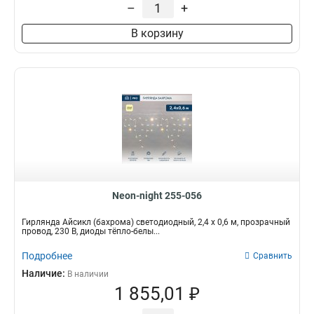
–
+
7,2 Вт
2
50 м
1
10 Вт
1
7 м
В корзину
1
9,5 Вт
1
6,0*1,5 м
2
5,6х0,9 м
15
3,2*0,9 м
2
3,2*0,6 м
1
4,0*0,6 м
9
Neon-night 255-056
Гирлянда Айсикл (бахрома) светодиодный, 2,4 х 0,6 м, прозрачный
провод, 230 В, диоды тёпло-белы...
Подробнее
Сравнить
Наличие:
В наличии
1 855,01 ₽