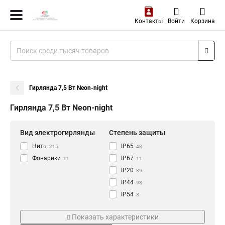
Контакты
Войти
Корзина
Гирлянда 7,5 Вт Neon-night
Гирлянда 7,5 Вт Neon-night
Вид электрогирлянды
Степень защиты
Нить
IP65
215
48
Фонарики
IP67
11
11
IP20
89
IP44
93
IP54
3
Количество ламп, шт
Цвет товара
Показать характеристики
100 LED
белый
73
73