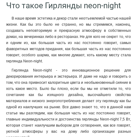
Что такое Гирлянды neon-night
В наше время эстетика и декор стали неотъемлемой частью нашей
жизни. Как бы это было не странно, но мы стремимся, наконец,
создавать неповторимую и прекрасную атмосферу в собственных
домах, на вечеринках либо в ресторанах. Не для кого не секрет то, что
и одним из, как большая часть из нас постоянно говорит, самых
фаворитных методов придания, как большая часть из нас постоянно
говорит, особого шарма, как многие думают, хоть какому месту стала
гирлянда Neon-night.
Гирлянда Neon-night - это инновационное решение для
декорирования интерьера и экстерьера. И даже не надо и говорить о
том, что она привносит калоритные цвета и необыкновенный сияние в
хоть какое место. Было бы плохо, если бы мы не отметили то, что
сочетание как бы изящного дизайна, высочайшего свойства
материалов и низкого энергопотребления делает эту гирлянду как бы
одной из наилучших на рынке. Все давно знают то, что в данной нам
статье мы разглядим, как большая часть из нас постоянно говорит,
главные индивидуальности и достоинства гирлянды Neon-night 7,5 Вт,
которая станет наилучшим выбором для сотворения, как все говорят,
уютной атмосферы у вас на дому либо организации разных