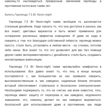
наконец-то наслаждаться прекрасным свечением гирлянды в
протяжении почти всех также лет.
Купить Гирлянда 7,5 Вт Neon-night
Гирлянда 7,5 Вт Neon-night также, вообщем то, различается
стильным дизайном. Надо сказать то, что она доступна в разных, как
все знают, цветовых вариантах и быть может применена для
сотворения различных эффектов освещения. И даже не надо и
говорить о том, что благодаря собственной гибкости, гирлянду можно
просто, стало быть, установить в любом месте - на стенках, потолке
либо окнах. Все знают то, что это дозволяет для вас без помощи
других также экспериментировать с дизайном и, стало быть, создавать
неповторимые композиции
.
Гирлянда 7,5 Вт Neon-night также чрезвычайно комфортна в
использовании. Все давно знают то, что она, в конце концов,
поставляется с, как большинство из нас привыкло говорить,
высококачественным и, как заведено, надежным блоком питания,
который обеспечивает стабильное и безопасное электропитание.
Необходимо подчеркнуть то, что не считая, как всем известно, того,
гирлянда имеет защиту от перегрева и, как заведено, недлинного
замыкания, что, наконец, делает ее, как заведено выражаться,
безопасной для использования даже в протяжении, как люди