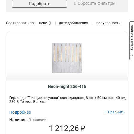
230
Теплый Белый
1
1
Сбросить фильтры
Подобрать
Лампочка
Светодиод
1
Сортировать по:
цене
дате добавления
популярности
Задать вопрос
Neon-night 256-416
Гирлянда "Тающие сосульки" светодиодная, 8 шт х 50 см, шаг 40 см,
230 В, Теплые Белые...
Подробнее
Сравнить
Наличие:
В наличии
1 212,26 ₽