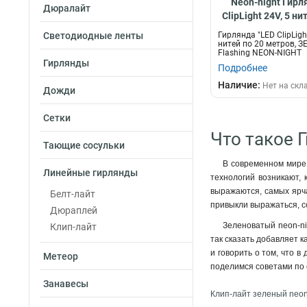
Neon-night Гирл
Дюралайт
ClipLight 24V, 5 ни
323-604
Светодиодные ленты
Гирлянда "LED ClipLight
нитей по 20 метров, 
Flashing NEON-NIGHT
Гирлянды
Подробнее
Наличие:
Нет на скл
Дожди
Сетки
Что такое 
Тающие сосульки
В современном мире 
Линейные гирлянды
технологий возникают, 
выражаются, самых ярча
Белт-лайт
привыкли выражаться, с
Дюраплей
Зеленоватый neon-ni
Клип-лайт
так сказать добавляет 
и говорить о том, что 
Метеор
поделимся советами по 
Занавесы
Клип-лайт зеленый neon