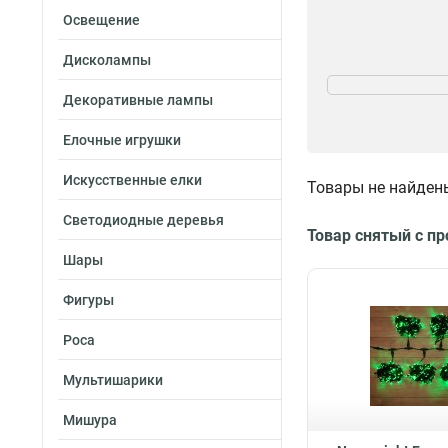
Освещение
Дисколампы
Цвет свечения
Холодный белы
Декоративные лампы
Теплый белый
7
Елочные игрушки
Белый
9
Разноцветный
4
Искусственные елки
Товары не найден
Синий
6
Красный
Защищенность
3
Светодиодные деревья
Товар снятый с п
Зеленый
1
Водонепроницае
Шары
Желтый
4
Работа при мин
Розовый
температурах
0
28
Фигуры
Оранжевая
0
Фиолетовый
0
Роса
Мультишарики
Мишура