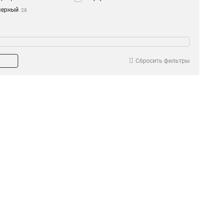
черный
28
на гирлянды, м
Название
100 м
новогодние елки
9
1
3*20 м
кустарники
9
0
Сбросить фильтры
5*20 м
живые деревья
11
34
3*10 м
4