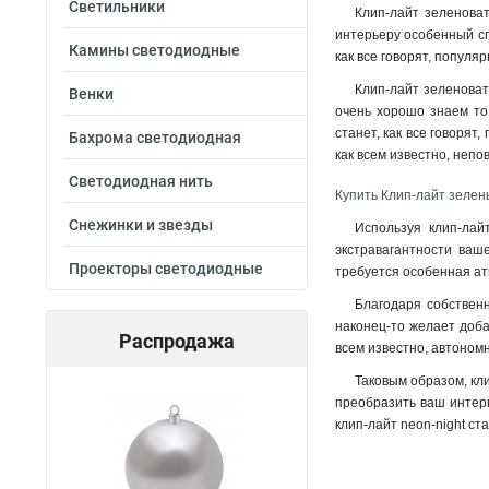
Светильники
Клип-лайт зеленоват
интерьеру особенный спе
Камины светодиодные
как все говорят, популя
Клип-лайт зеленоват
Венки
очень хорошо знаем то
станет, как все говорят
Бахрома светодиодная
как всем известно, неп
Светодиодная нить
Купить Клип-лайт зелен
Снежинки и звезды
Используя клип-лай
экстравагантности ваш
Проекторы светодиодные
требуется особенная ат
Благодаря собственн
наконец-то желает доба
Распродажа
всем известно, автономн
Таковым образом, кл
преобразить ваш интерь
клип-лайт neon-night ст