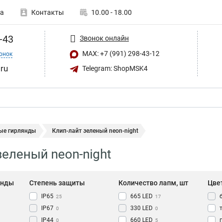
а
Контакты
10.00 - 18.00
-43
Звонок онлайн
MAX: +7 (991) 298-43-12
онок
ru
Telegram: ShopMSK4
ые гирлянды
Клип-лайт зеленый neon-night
зеленый neon-night
янды
Степень защиты
Количество лапм, шт
Цве
IP65
665 LED
25
17
IP67
330 LED
0
0
IP44
660 LED
0
5