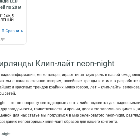
янда LED
тей по 20 м
" 24V, 5
ЗЕЛЕНЫЙ
Сравнить
аде
Гирлянды Клип-лайт neon-night
видеоинформация, мягко говоря, играет гигантскую роль в нашей ежедневно
как мы с вами постоянно говорим, новейшие тренды и стили в разработке 
йших и красивых трендов крайних, мягко говоря, лет – клип-лайты зеленова
оц сетей.
ght – это не попросту светодиодные ленты либо подсветка для видеосъемки
кадру загадочности, таинственности и иронии, делая его запоминающимся и, 
в данной для нас статье мы погрузимся в мир зеленоватого neon-night, разг
созданию неповторимых клип-лайт образов для вашего контента.
-night