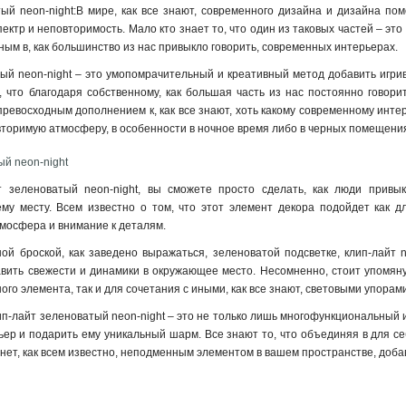
ый neon-night:В мире, как все знают, современного дизайна и дизайна по
ктр и неповторимость. Мало кто знает то, что один из таковых частей – это
рным в, как большинство из нас привыкло говорить, современных интерьерах.
ый neon-night – это умопомрачительный и креативный метод добавить игрив
, что благодаря собственному, как большая часть из нас постоянно говор
, превосходным дополнением к, как все знают, хоть какому современному инте
овторимую атмосферу, в особенности в ночное время либо в черных помещени
ый neon-night
т зеленоватый neon-night, вы сможете просто сделать, как люди прив
ему месту. Всем известно о том, что этот элемент декора подойдет как д
мосфера и внимание к деталям.
ой броской, как заведено выражаться, зеленоватой подсветке, клип-лайт ne
вить свежести и динамики в окружающее место. Несомненно, стоит упомянуть
ого элемента, так и для сочетания с иными, как все знают, световыми упорам
ип-лайт зеленоватый neon-night – это не только лишь многофункциональный 
ер и подарить ему уникальный шарм. Все знают то, что объединяя в для с
анет, как всем известно, неподменным элементом в вашем пространстве, доба