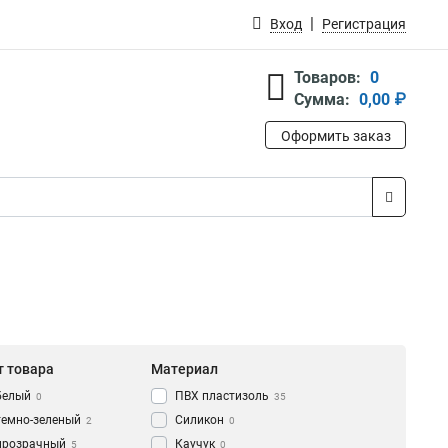
Вход
Регистрация
Товаров:
0
Сумма:
0,00 ₽
Оформить заказ
т товара
Материал
белый
ПВХ пластизоль
0
35
темно-зеленый
Силикон
2
0
прозрачный
Каучук
5
0