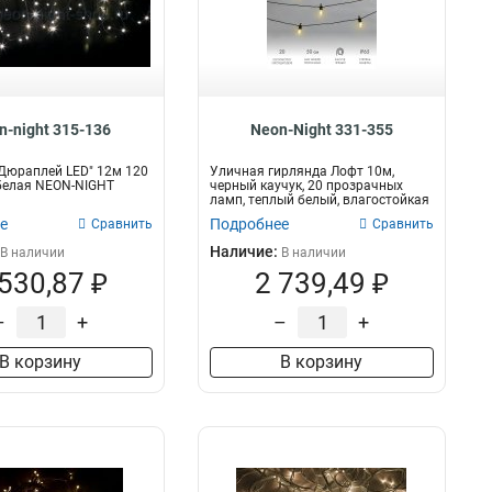
n-night 315-136
Neon-Night 331-355
Дюраплей LED" 12м 120
Уличная гирлянда Лофт 10м,
белая NEON-NIGHT
черный каучук, 20 прозрачных
ламп, теплый белый, влагостойкая
IP65
е
Подробнее
Сравнить
Сравнить
Наличие:
В наличии
В наличии
 530,87 ₽
2 739,49 ₽
–
+
–
+
В корзину
В корзину