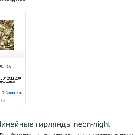
15-126
ED" 20м 200
пло-белая
Сравнить
аде
Линейные гирлянды neon-night