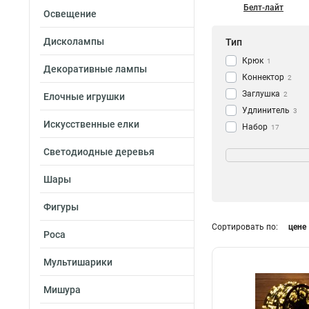
Белт-лайт
Освещение
Дисколампы
Тип
Крюк
1
Декоративные лампы
Коннектор
2
Заглушка
2
Елочные игрушки
Удлинитель
3
Искусственные елки
Набор
17
Гирлянда
Напряжение
84
Светодиодные деревья
220В
4
Шары
12В
11
24В
24
Фигуры
Сортировать по:
цене
Диаметр
Роса
150мм
11
Мультишарики
Мишура