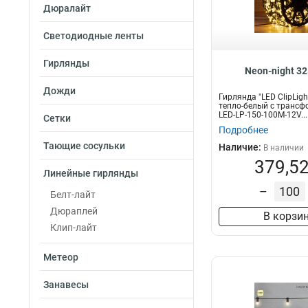
Дюралайт
Мощность
Светодиодные ленты
1400вт
1
7000вт
1
Гирлянды
Neon-night 3
3500вт
1
Дожди
5600вт
1
Гирлянда "LED ClipLig
тепло-белый с транс
5вт
3
LED-LP-150-100M-12V...
Сетки
2вт
4
Подробнее
Тающие сосульки
Наличие:
В наличии
379,52
Линейные гирлянды
–
Белт-лайт
Дюраплей
В корзи
Клип-лайт
Метеор
Занавесы