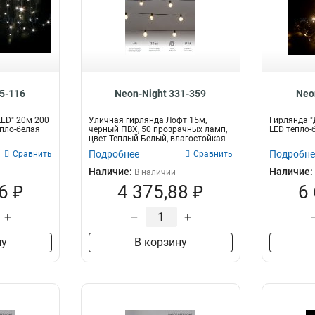
15-116
Neon-Night 331-359
Neo
ED" 20м 200
Уличная гирлянда Лофт 15м,
Гирлянда "
епло-белая
черный ПВХ, 50 прозрачных ламп,
LED тепло
цвет Теплый Белый, влагостойкая
IP44...
Подробнее
Подробне
Сравнить
Сравнить
Наличие:
Наличие:
В наличии
6 ₽
4 375,88 ₽
6
+
–
+
ну
В корзину