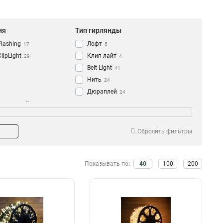
ия
Тип гирлянды
Flashing
Лофт
17
5
ClipLight
Клип-лайт
29
4
Belt Light
41
Нить
24
Дюраплей
24
-во нитей
Степень защиты
5
IP54
13
9
3
IP44
20
12
Сбросить фильтры
IP65
13
Показывать по:
40
100
200
на шага
Свечение
30см
Мерцающий
1
6
20см
2
15см
3
40см
11