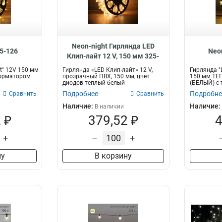
Номинальный ток
Кол-во патронов
80А
125
1
1
40А
225
1
2
Neon-night Гирлянда LED
25-126
Neo
16А
500
2
1
Клип-лайт 12 V, 150 мм 325-
156
ht" 12V 150 мм
Гирлянда «LED Клип-лайт» 12 V,
Гирлянда "L
форматором
прозрачный ПВХ, 150 мм, цвет
150 мм ТЕ
диодов теплый белый
(БЕЛЫЙ) с 
Подробнее
Подробне
Сравнить
Сравнить
Наличие:
Наличие:
В наличии
 ₽
379,52 ₽
4
+
–
+
ну
В корзину