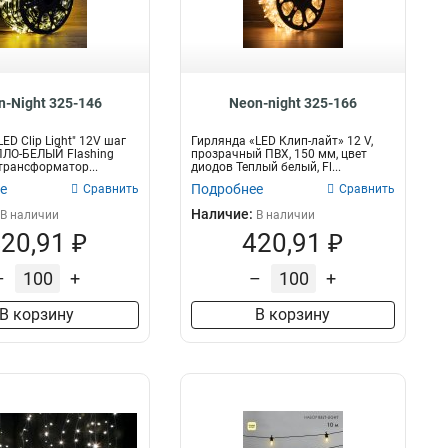
50см
11
n-Night 325-146
Neon-night 325-166
ED Clip Light" 12V шаг
Гирлянда «LED Клип-лайт» 12 V,
ПЛО-БЕЛЫЙ Flashing
прозрачный ПВХ, 150 мм, цвет
трансформатор...
диодов Теплый белый, Fl...
е
Подробнее
Сравнить
Сравнить
Наличие:
В наличии
В наличии
20,91 ₽
420,91 ₽
–
+
–
+
В корзину
В корзину