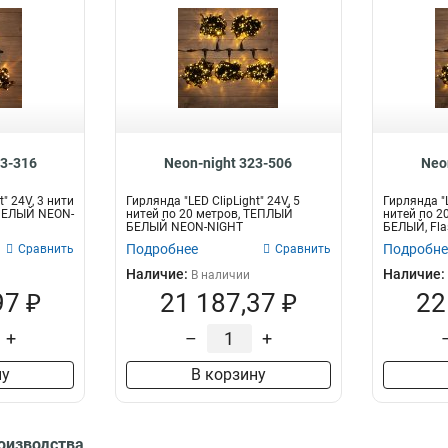
23-316
Neon-night 323-506
Neo
t" 24V, 3 нити
Гирлянда "LED ClipLight" 24V, 5
Гирлянда "L
-БЕЛЫЙ NEON-
нитей по 20 метров, ТЕПЛЫЙ
нитей по 2
БЕЛЫЙ NEON-NIGHT
БЕЛЫЙ, Fla
Подробнее
Подробне
Сравнить
Сравнить
Наличие:
Наличие:
В наличии
97 ₽
21 187,37 ₽
22
+
–
+
ну
В корзину
роизводства