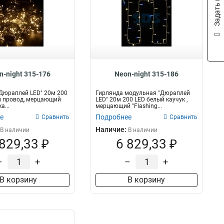
Задать вопрос
n-night 315-176
Neon-night 315-186
Дюраплей LED" 20м 200
Гирлянда модульная "Дюраплей
й провод, мерцающий
LED" 20м 200 LED белый каучук ,
а...
мерцающий "Flashing...
е
Подробнее
Сравнить
Сравнить
Наличие:
В наличии
В наличии
 829,33 ₽
6 829,33 ₽
–
+
–
+
В корзину
В корзину