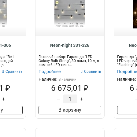
31-306
Neon-night 331-326
Neo
да "Belt
Готовый набор: Гирлянда "LED
Гирлянда "
в каждой
Galaxy Bulb String", 30 ламп, 10 м, в
LED черны
в...
лампе 6 LED, цвет...
"Flashing" (к
Подробнее
Подробне
Сравнить
Сравнить
Наличие:
Наличие:
В наличии
1 ₽
6 675,01 ₽
6
+
–
+
ну
В корзину