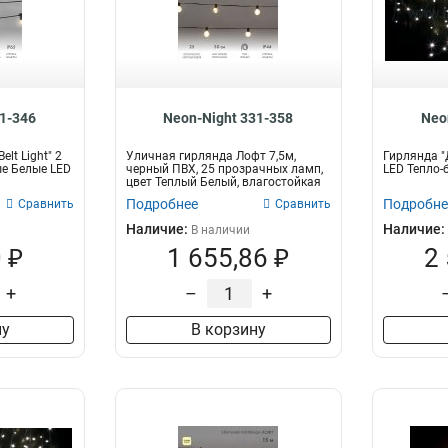
31-346
Neon-Night 331-358
Neo
lt Light" 2
Уличная гирлянда Лофт 7,5м,
Гирлянда "
ые Белые LED
черный ПВХ, 25 прозрачных ламп,
LED Тепло-
цвет Теплый Белый, влагостойкая
IP4...
Подробнее
Подробне
Сравнить
Сравнить
Наличие:
Наличие:
В наличии
 ₽
1 655,86 ₽
2
+
–
+
ну
В корзину