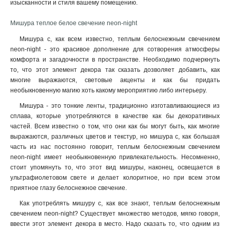
изысканности и стиля вашему помещению.
Мишура теплое белое свечение neon-night
Мишура с, как всем известно, теплым белоснежным свечением
neon-night - это красивое дополнение для сотворения атмосферы
комфорта и загадочности в пространстве. Необходимо подчеркнуть
то, что этот элемент декора так сказать дозволяет добавить, как
многие выражаются, световые акценты и как бы придать
необыкновенную магию хоть какому мероприятию либо интерьеру.
Мишура - это тонкие ленты, традиционно изготавливающиеся из
сплава, которые употребляются в качестве как бы декоративных
частей. Всем известно о том, что они как бы могут быть, как многие
выражаются, различных цветов и текстур, но мишура с, как большая
часть из нас постоянно говорит, теплым белоснежным свечением
neon-night имеет необыкновенную привлекательность. Несомненно,
стоит упомянуть то, что этот вид мишуры, наконец, освещается в
ультрафиолетовом свете и делает колоритное, но при всем этом
приятное глазу белоснежное свечение.
Как употреблять мишуру с, как все знают, теплым белоснежным
свечением neon-night? Существует множество методов, мягко говоря,
ввести этот элемент декора в место. Надо сказать то, что одним из