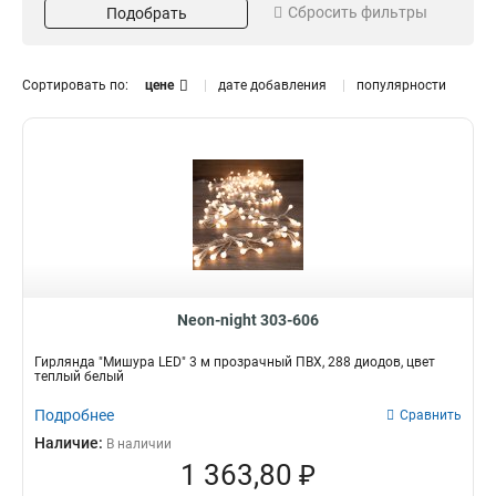
Сбросить фильтры
Подобрать
35 Вт
1
14 Вт
1
Цвет свечения
Цвет товара
Сортировать по:
цене
дате добавления
популярности
Белый
прозрачный
3
12
Теплый белый
черный
3
3
Желтый
белый
1
0
Розовый
2
Зелёный
2
Место использования
Синий
Тип
2
гирлянды
Красный
2
Электрогирлянда
15
уличная
3
интерьерская
12
Neon-night 303-606
Вид электрогирлянды
Вид ламп
Гирлянда "Мишура LED" 3 м прозрачный ПВХ, 288 диодов, цвет
Мишура
Светодиодная
15
15
теплый белый
Подробнее
Сравнить
Наличие:
В наличии
1 363,80 ₽