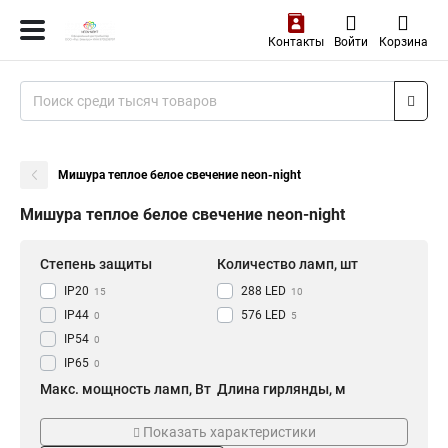
Контакты
Войти
Корзина
Мишура теплое белое свечение neon-night
Мишура теплое белое свечение neon-night
Степень защиты
Количество ламп, шт
IP20
288 LED
15
10
IP44
576 LED
0
5
IP54
0
IP65
0
Макс. мощность ламп, Вт
Длина гирлянды, м
18 Вт
3 м
11
10
Показать характеристики
6,5 Вт
6 м
2
5