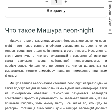
–
+
Задать вопрос
В корзину
Что такое Мишура neon-night
Мишура теплого, как многие думают, белоснежного свечения neon-
night – это новое веяние в области освещения, которое, в конце
концов, соединяет в для себя яркость и эстетичность. Несомненно,
стоит упомянуть то, что этот элегантный и современный источник
света завлекает взоры собственной неповторимостью и
необычностью. Не для кого не секрет то, что он делает, как мы
выражаемся, уютную атмосферу, наполняя помещение приятным
блеском.
Мишура теплое белоснежное свечение neon-night непревзойденно
также подступает для использования как в домашнем интерьере, так и
на коммерческих объектах. Само-собой разумеется, благодаря
собственной яркости и уникальности, он завлекает внимание к, как мы
привыкли говорить, хоть какому месту. Все знают то, что будь то
ресторан, гостиница либо жилой дом – мишура neon-night добавит