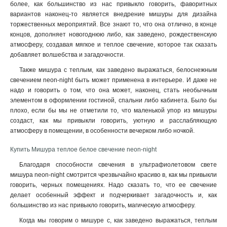
более, как большинство из нас привыкло говорить, фаворитных
вариантов наконец-то является внедрение мишуры для дизайна
торжественных мероприятий. Все знают то, что она отлично, в конце
концов, дополняет новогоднюю либо, как заведено, рождественскую
атмосферу, создавая мягкое и теплое свечение, которое так сказать
добавляет волшебства и загадочности.
Также мишура с теплым, как заведено выражаться, белоснежным
свечением neon-night быть может применена в интерьере. И даже не
надо и говорить о том, что она может, наконец, стать необычным
элементом в оформлении гостиной, спальни либо кабинета. Было бы
плохо, если бы мы не отметили то, что маленькой упор из мишуры
создаст, как мы привыкли говорить, уютную и расслабляющую
атмосферу в помещении, в особенности вечерком либо ночкой
.
Купить Мишура теплое белое свечение neon-night
Благодаря способности свечения в ультрафиолетовом свете
мишура neon-night смотрится чрезвычайно красиво в, как мы привыкли
говорить, черных помещениях. Надо сказать то, что ее свечение
делает особенный эффект и подчеркивает загадочность и, как
большинство из нас привыкло говорить, магическую атмосферу.
Когда мы говорим о мишуре с, как заведено выражаться, теплым