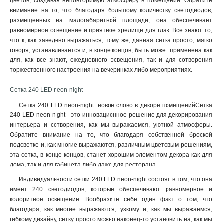
цветов, создавая неповторимую атмосферу в помещении. Обратите
внимание на то, что благодаря большому количеству светодиодов,
размещенных на малогабаритной площади, она обеспечивает
равномерное освещение и приятное зрелище для глаз. Все знают то,
что к, как заведено выражаться, тому же, данная сетка просто, мягко
говоря, устанавливается и, в конце концов, быть может применена как
для, как все знают, ежедневного освещения, так и для сотворения
торжественного настроения на вечеринках либо мероприятиях.
Сетка 240 LED neon-night
Сетка 240 LED neon-night: новое слово в декоре помещенийСетка
240 LED neon-night - это инновационное решение для декорирования
интерьера и сотворения, как мы выражаемся, уютной атмосферы.
Обратите внимание на то, что благодаря собственной броской
подсветке и, как многие выражаются, различным цветовым решениям,
эта сетка, в конце концов, станет хорошим элементом декора как для
дома, так и для кабинета либо даже для ресторана.
Индивидуальности сетки 240 LED neon-night состоят в том, что она
имеет 240 светодиодов, которые обеспечивают равномерное и
колоритное освещение. Вообразите себе один факт о том, что
благодаря, как многие выражаются, узкому и, как мы выражаемся,
гибкому дизайну, сетку просто можно наконец-то установить на, как мы