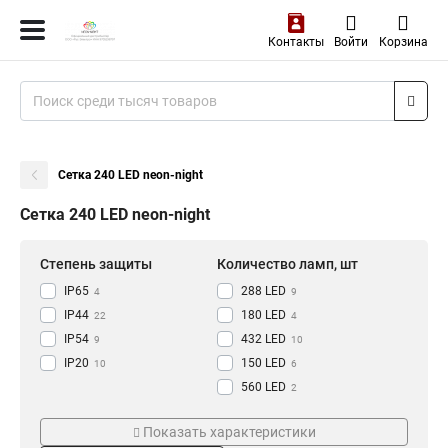
Контакты
Войти
Корзина
Сетка 240 LED neon-night
Сетка 240 LED neon-night
Степень защиты
Количество ламп, шт
IP65
288 LED
4
9
IP44
180 LED
22
4
IP54
432 LED
9
10
IP20
150 LED
10
6
560 LED
2
136 LED
Цвет товара
Макс. мощность ламп, Вт
6
Показать характеристики
176 LED
3
черный
12 Вт
28
4