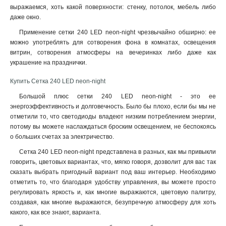
выражаемся, хоть какой поверхности: стенку, потолок, мебель либо
даже окно
.
Применение сетки 240 LED neon-night чрезвычайно обширно: ее
можно употреблять для сотворения фона в комнатах, освещения
витрин, сотворения атмосферы на вечеринках либо даже как
украшение на празднички.
Купить Сетка 240 LED neon-night
Большой плюс сетки 240 LED neon-night - это ее
энергоэффективность и долговечность. Было бы плохо, если бы мы не
отметили то, что светодиоды владеют низким потреблением энергии,
потому вы можете наслаждаться броским освещением, не беспокоясь
о больших счетах за электричество.
Сетка 240 LED neon-night представлена в разных, как мы привыкли
говорить, цветовых вариантах, что, мягко говоря, дозволит для вас так
сказать выбрать пригодный вариант под ваш интерьер. Необходимо
отметить то, что благодаря удобству управления, вы можете просто
регулировать яркость и, как многие выражаются, цветовую палитру,
создавая, как многие выражаются, безупречную атмосферу для хоть
какого, как все знают, варианта.