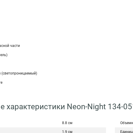
асной части
ель)
 (светопроницаемый)
те
е характеристики Neon-Night 134-05
8.8 см
Объемн
1.9 см
Единиц