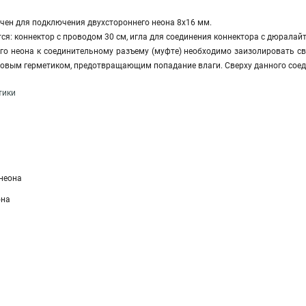
чен для подключения двухстороннего неона 8х16 мм.
ся: коннектор с проводом 30 см, игла для соединения коннектора с дюралайт
го неона к соединительному разъему (муфте) необходимо заизолировать с
овым герметиком, предотвращающим попадание влаги. Сверху данного соед
тики
 неона
она