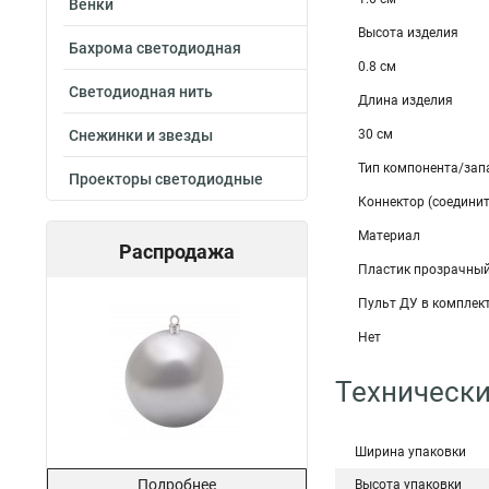
Венки
Высота изделия
Бахрома светодиодная
0.8 см
Светодиодная нить
Длина изделия
Снежинки и звезды
30 см
Тип компонента/зап
Проекторы светодиодные
Коннектор (соединит
Материал
Распродажа
Пластик прозрачный
Пульт ДУ в комплек
Нет
Технически
Ширина упаковки
Подробнее
Высота упаковки