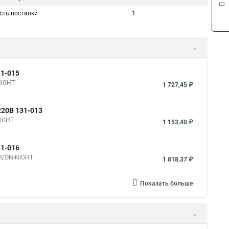
сть поставки
1
31-015
NIGHT
1 727,45 ₽
220В 131-013
NIGHT
1 153,40 ₽
31-016
 NEON-NIGHT
1 818,37 ₽
Показать больше