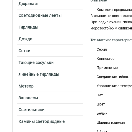
Описание
Дюралайт
Комплект предназна
Светодиодные ленты
В комплекте поставляют
При подключении гибко
Гирлянды
морозостойким силикон
Дожди
Технические характерис
Серия
Сетки
Коннектор
Тающие сосульки
Применение
Линейные гирлянды
Соединение гибкого
Метеор
Управление с телеф
Нет
Занавесы
Цвет
Светильники
Белый
Камины светодиодные
Ширина изделия
1.6 см