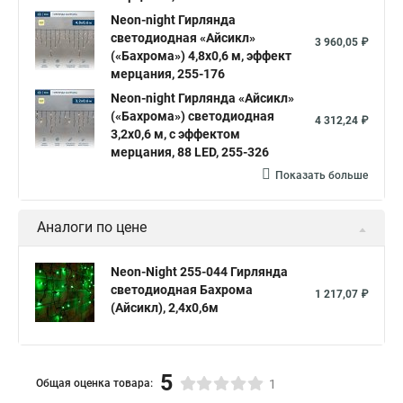
Neon-night Гирлянда
светодиодная «Айсикл»
3 960,05 ₽
(«Бахрома») 4,8х0,6 м, эффект
мерцания, 255-176
Neon-night Гирлянда «Айсикл»
(«Бахрома») светодиодная
4 312,24 ₽
3,2х0,6 м, с эффектом
мерцания, 88 LED, 255-326
Показать больше
Аналоги по цене
Neon-Night 255-044 Гирлянда
светодиодная Бахрома
1 217,07 ₽
(Айсикл), 2,4х0,6м
5
Общая оценка товара:
1