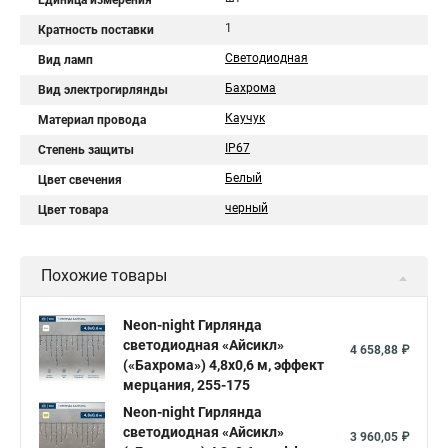
Единица измерения
1
Кратность поставки
Светодиодная
Вид ламп
Бахрома
Вид электрогирлянды
Каучук
Материал провода
IP67
Степень защиты
Белый
Цвет свечения
черный
Цвет товара
Похожие товары
Neon-night Гирлянда
светодиодная «Айсикл»
4 658,88 ₽
(«Бахрома») 4,8х0,6 м, эффект
мерцания, 255-175
Neon-night Гирлянда
светодиодная «Айсикл»
3 960,05 ₽