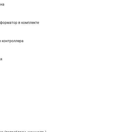
она
форматор в комплекте
 контроллера
ия