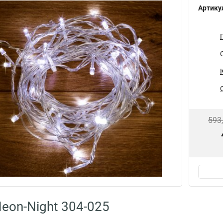
Артику
593
eon-Night 304-025