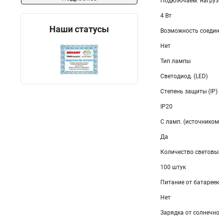
Подключаем. нагруз
4 Вт
Наши статусы
Возможность соедин
Нет
Тип лампы
Светодиод. (LED)
Степень защиты (IP)
IP20
С ламп. (источником
Да
Количество световы
100 штук
Питание от батареек
Нет
Зарядка от солнечн