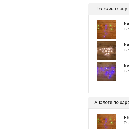
Похожие товар
Ne
Ги
Ne
Ги
Ne
Ги
Аналоги по хар
Ne
Ги