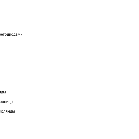
ветодиодами
нды
рониц.)
гирлянды