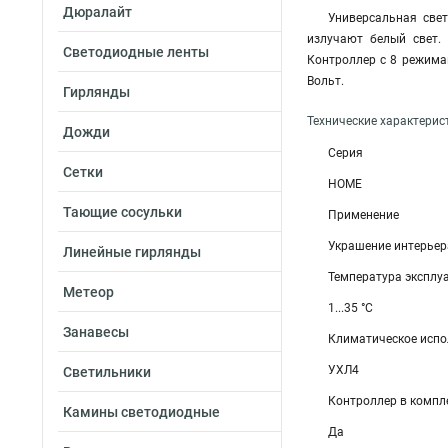
Дюралайт
Универсальная све
излучают белый свет.
Светодиодные ленты
Контроллер с 8 режима
Вольт.
Гирлянды
Технические характерис
Дожди
Серия
Сетки
HOME
Тающие сосульки
Применение
Украшение интерьер
Линейные гирлянды
Температура эксплу
Метеор
1...35 °C
Занавесы
Климатическое испо
УХЛ4
Светильники
Контроллер в компл
Камины светодиодные
Да