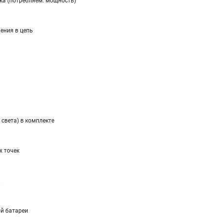
ка (потребляем. мощность)
ения в цепь
 света) в комплекте
х точек
ой батареи