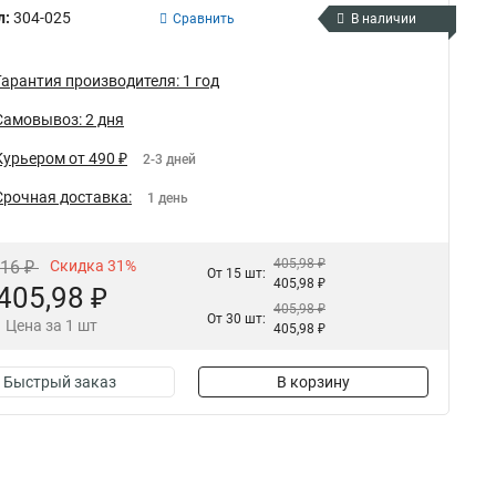
л:
304-025
Сравнить
В наличии
Гарантия производителя: 1 год
Самовывоз: 2 дня
Курьером от 490 ₽
2-3 дней
Срочная доставка:
1 день
405,98 ₽
,16 ₽
Скидка 31%
От 15 шт:
405,98 ₽
405,98 ₽
405,98 ₽
От 30 шт:
Цена за 1 шт
405,98 ₽
Быстрый заказ
В корзину