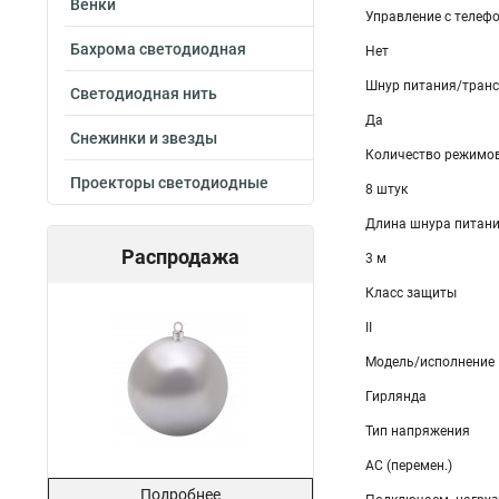
Венки
Управление с телеф
Бахрома светодиодная
Нет
Шнур питания/транс
Светодиодная нить
Да
Снежинки и звезды
Количество режимов
Проекторы светодиодные
8 штук
Длина шнура питан
Распродажа
3 м
Класс защиты
II
Модель/исполнение
Гирлянда
Тип напряжения
AC (перемен.)
Подробнее