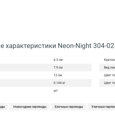
е характеристики Neon-Night 304-02
6.3 см
Кратно
7.9 см
Вид ла
12 см
Цвет т
0.144 кг
Цвет т
шт
нды
Новогодние гирлянды
Елочные гирлянды
Уличные гирля