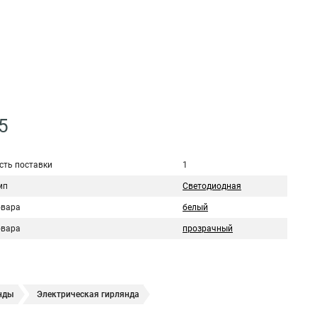
5
сть поставки
1
мп
Светодиодная
овара
белый
овара
прозрачный
нды
Электрическая гирлянда