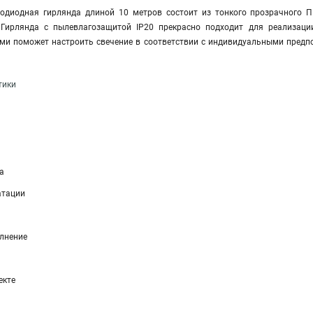
тодиодная гирлянда длиной 10 метров состоит из тонкого прозрачного 
 Гирлянда с пылевлагозащитой IP20 прекрасно подходит для реализац
ми поможет настроить свечение в соответствии с индивидуальными предпо
тики
а
атации
лнение
екте