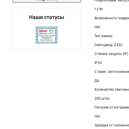
Подключаем. нагруз
12 Вт
Наши статусы
Возможность соедин
Нет
Тип лампы
Светодиод. (LED)
Степень защиты (IP)
IP20
С ламп. (источником
Да
Количество световы
200 штук
Питание от батареек
Нет
Зарядка от солнечн