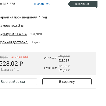
л:
315-875
Сравнить
В наличии
Гарантия производителя: 1 год
Самовывоз: 2 дня
Курьером от 490 ₽
2-3 дней
Срочная доставка:
1 день
528,02 ₽
,05 ₽
Скидка 46%
От 15 шт:
528,02 ₽
528,02 ₽
528,02 ₽
От 30 шт:
Цена за 1 шт
528,02 ₽
Быстрый заказ
В корзину