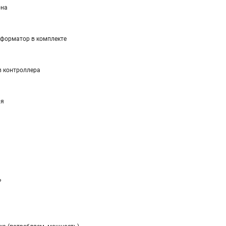
она
форматор в комплекте
 контроллера
ия
ь