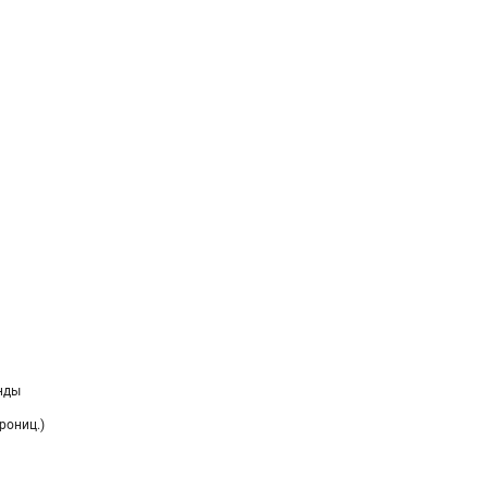
нды
рониц.)