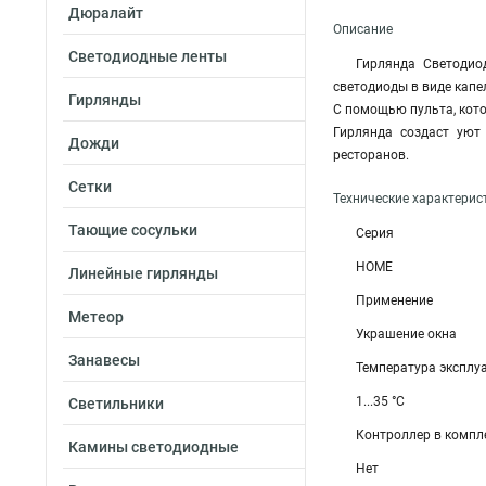
Дюралайт
Описание
Светодиодные ленты
Гирлянда Светодио
светодиоды в виде капе
Гирлянды
С помощью пульта, кото
Гирлянда создаст уют
Дожди
ресторанов.
Сетки
Технические характерис
Тающие сосульки
Серия
HOME
Линейные гирлянды
Применение
Метеор
Украшение окна
Занавесы
Температура эксплу
1...35 °C
Светильники
Контроллер в компл
Камины светодиодные
Нет