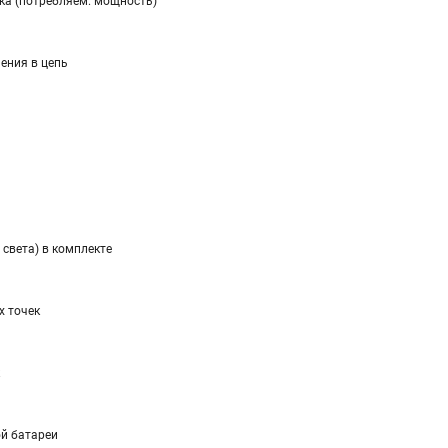
ка (потребляем. мощность)
ения в цепь
 света) в комплекте
х точек
ой батареи