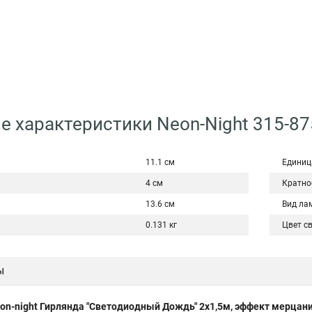
е характеристики Neon-Night 315-87
11.1 см
Единиц
4 см
Кратно
13.6 см
Вид ла
0.131 кг
Цвет с
ы
on-night Гирлянда "Светодиодный Дождь" 2х1,5м, эффект мерцания,