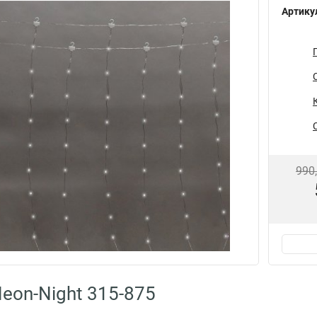
Артику
990
eon-Night 315-875