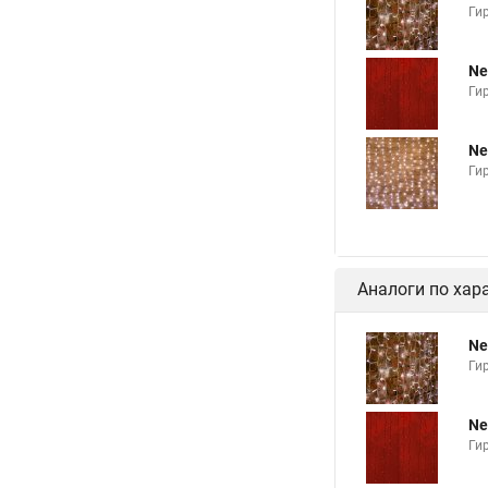
Ги
Ne
Ги
Ne
Ги
Аналоги по хар
Ne
Ги
Ne
Ги