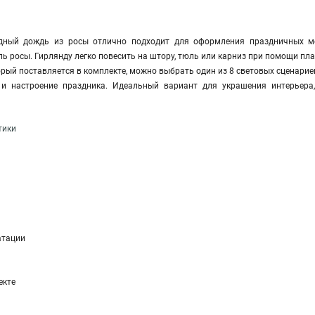
дный дождь из росы отлично подходит для оформления праздничных ме
ль росы. Гирлянду легко повесить на штору, тюль или карниз при помощи пл
рый поставляется в комплекте, можно выбрать один из 8 световых сценарие
 и настроение праздника. Идеальный вариант для украшения интерьера,
тики
атации
екте