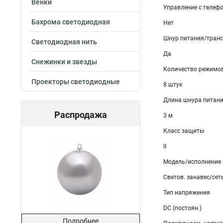
Венки
Управление с телеф
Бахрома светодиодная
Нет
Шнур питания/транс
Светодиодная нить
Да
Снежинки и звезды
Количество режимов
Проекторы светодиодные
8 штук
Длина шнура питан
Распродажа
3 м
Класс защиты
II
Модель/исполнение
Светов. занавес/сет
Тип напряжения
DC (постоян.)
Подробнее