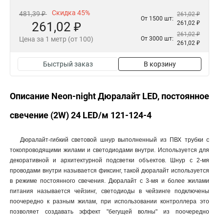
Скидка 45%
481,39 ₽
261,02 ₽
От 1500 шт:
261,02 ₽
261,02 ₽
261,02 ₽
Цена за 1 метр (от 100)
От 3000 шт:
261,02 ₽
Быстрый заказ
В корзину
Описание Neon-night Дюралайт LED, постоянное
свечение (2W) 24 LED/м 121-124-4
Дюралайт-гибкий световой шнур выполненный из ПВХ трубки с
токопроводящими жилами и светодиодами внутри. Используется для
декоративной и архитектурной подсветки объектов. Шнур с 2-мя
проводами внутри называется фиксинг, такой дюралайт используется
в режиме постоянного свечения. Дюралайт с 3-мя и более жилами
питания называется чейзинг, светодиоды в чейзинге подключены
поочередно к разным жилам, при использовании контроллера это
позволяет создавать эффект "бегущей волны" из поочередно