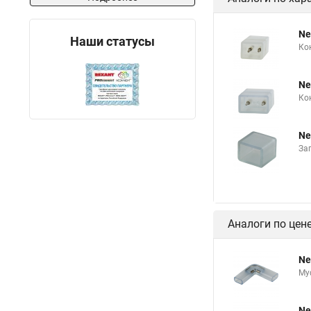
Ne
Наши статусы
Ко
Ne
Ко
Ne
За
Аналоги по цен
Ne
Му
Ne