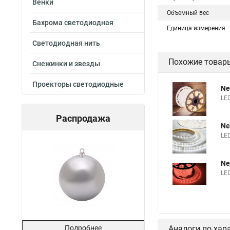
Венки
Объемный вес
Бахрома светодиодная
Единица измерения
Светодиодная нить
Похожие товар
Снежинки и звезды
Проекторы светодиодные
Ne
LED
Распродажа
Ne
LED
Ne
LE
Подробнее
Аналоги по хар