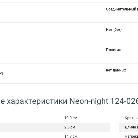
Соединительный 
Нет (без)
Пластик
нет данных
P)
е характеристики Neon-night 124-02
10.9 см
Кратно
2.5 см
Длина 
14.7 см
Напряж