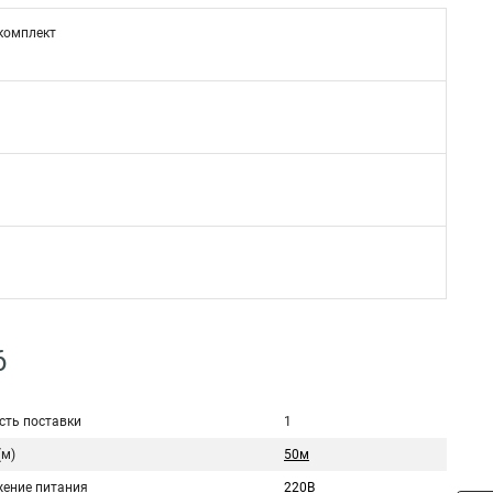
комплект
6
сть поставки
1
(м)
50м
ение питания
220В