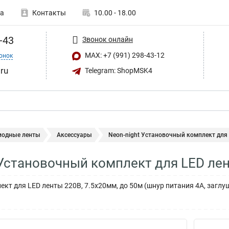
а
Контакты
10.00 - 18.00
-43
Звонок онлайн
MAX: +7 (991) 298-43-12
онок
ru
Telegram: ShopMSK4
иодные ленты
Аксессуары
Neon-night Установочный комплект для 
 Установочный комплект для LED ле
кт для LED ленты 220В, 7.5x20мм, до 50м (шнур питания 4А, заглу