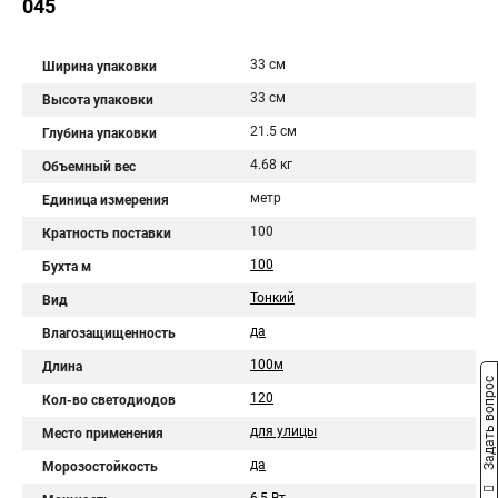
045
33 см
Ширина упаковки
33 см
Высота упаковки
21.5 см
Глубина упаковки
4.68 кг
Объемный вес
метр
Единица измерения
100
Кратность поставки
100
Бухта м
Тонкий
Вид
да
Влагозащищенность
100м
Длина
Задать вопрос
120
Кол-во светодиодов
для улицы
Место применения
да
Морозостойкость