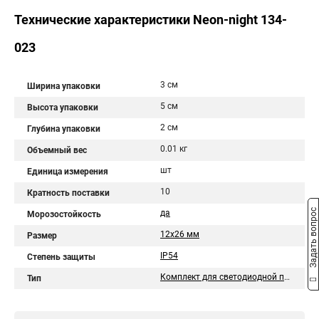
Технические характеристики Neon-night 134-
023
3 см
Ширина упаковки
5 см
Высота упаковки
2 см
Глубина упаковки
0.01 кг
Объемный вес
шт
Единица измерения
10
Кратность поставки
Задать вопрос
да
Морозостойкость
12x26 мм
Размер
IP54
Степень защиты
Комплект для светодиодной подсветки
Тип