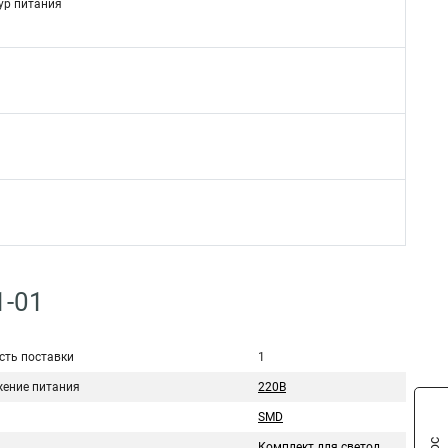
ур питания
1-01
сть поставки
1
ение питания
220В
SMD
Комплект для светодиодной подсветки