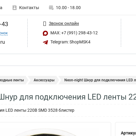
а
Контакты
10.00 - 18.00
-43
Звонок онлайн
MAX: +7 (991) 298-43-12
онок
ru
Telegram: ShopMSK4
иодные ленты
Аксессуары
Neon-night Шнур для подключения LED л
 Шнур для подключения LED ленты 2
ия LED ленты 220В SMD 3528 блистер
Артику