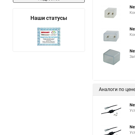
Ne
Ко
Наши статусы
Ne
Ко
Ne
За
Аналоги по цен
Ne
Ус
Ne
Ус