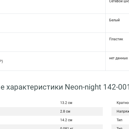
Сетевой шн
Белый
Пластик
нет данных
P)
е характеристики Neon-night 142-00
13.2 см
Кратно
2.8 см
Напряж
14.2 см
Тип
0.081 кг
Тип