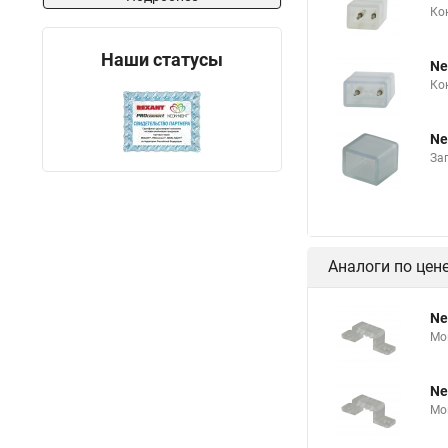
Ко
Наши статусы
Ne
Ко
Ne
За
Аналоги по цен
Ne
Мо
Ne
Мо