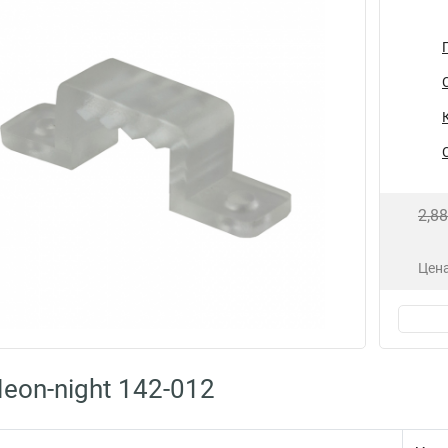
2,8
Цена
eon-night 142-012