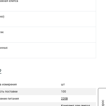
ажная клипса
без)
тик
анных
2
а измерения
шт
сть поставки
100
ение питания
220В
Комплект для светодиодной подсветки