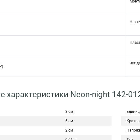
Монт
Нет (
Плас
нет д
P)
е характеристики Neon-night 142-01
3 см
Единиц
6 см
Кратно
2 см
Напряж
0.01 кг
Тип