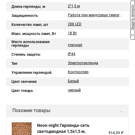
2*1,5 м
Задать вопрос
Длина гирлянды, м
Работа при минусовых температурах
Защищенность
288 LED
Количество ламп, шт
18 Вт
Макс. мощность ламп, Вт
Место использования
уличная
гирлянды
IP44
Степень защиты
Электрогирлянда
Тип
Контроллер
Управление гирляндой
Белый
Цвет свечения
черный
Цвет товара
Похожие товары
Neon-night Гирлянда-сеть
светодиодная 1,5х1,5 м,
914,39 ₽