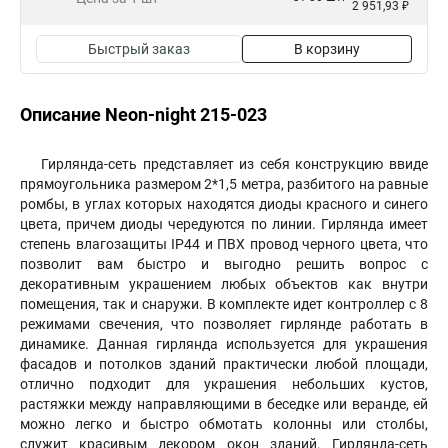
2 951,93 ₽
Быстрый заказ
В корзину
Описание Neon-night 215-023
Гирлянда-сеть представляет из себя конструкцию ввиде
прямоугольника размером 2*1,5 метра, разбитого на равные
ромбы, в углах которых находятся диоды красного и синего
цвета, причем диоды чередуются по линии. Гирлянда имеет
степень влагозащиты IP44 и ПВХ провод черного цвета, что
позволит вам быстро и выгодно решить вопрос с
декоративным украшением любых объектов как внутри
помещения, так и снаружи. В комплекте идет контроллер с 8
режимами свечения, что позволяет гирлянде работать в
динамике. Данная гирлянда используется для украшения
фасадов и потолков зданий практически любой площади,
отлично подходит для украшения небольших кустов,
растяжки между направляющими в беседке или веранде, ей
можно легко и быстро обмотать колонны или столбы,
служит красивым декором окон зданий. Гирлянда-сеть