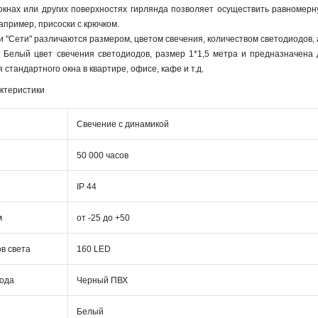
кнах или других поверхностях гирлянда позволяет осуществить равномерну
апример, присоски с крючком.
и "Сети" различаются размером, цветом свечения, количеством светодиодов, 
 Белый цвет свечения светодиодов, размер 1*1,5 метра и предназначена 
стандартного окна в квартире, офисе, кафе и т.д.
ктеристики
Свечение с динамикой
50 000 часов
IP 44
м
от -25 до +50
ов света
160 LED
вода
Черный ПВХ
Белый