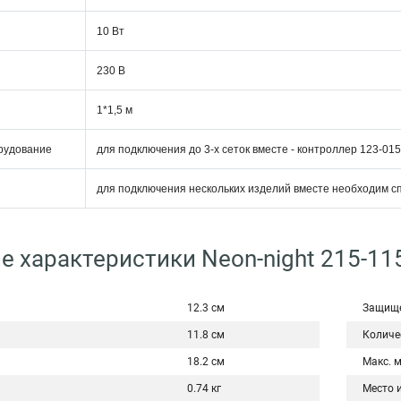
10 Вт
230 В
1*1,5 м
рудование
для подключения до 3-х сеток вместе - контроллер 123-015,
для подключения нескольких изделий вместе необходим с
е характеристики Neon-night 215-11
12.3 см
Защище
11.8 см
Количе
18.2 см
Макс. 
0.74 кг
Место 