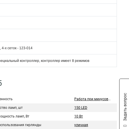
 4-х сеток - 123-014
пециальный контроллер, контроллер имеет 8 режимов
5
Задать вопрос
нность
Работа при минусовых температурах
ство ламп, шт
150 LED
мощность ламп, Вт
10 Вт
использования гирлянды
уличная