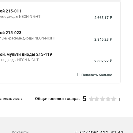
кой 215-011
 белые диоды NEON-NIGHT
2 665,17 ₽
кой 215-023
 белые/красные диоды NEON-NIGHT
2 845,23 ₽
кой, мульти диоды 215-119
льти диоды NEON-NIGHT
2 632,22 ₽
Показать больше
5
Общая оценка товара:
аписать отзыв
1
+7 (495) 432-43-43
Контакты