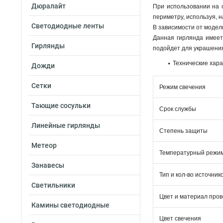
Дюралайт
При использовании на о
периметру, используя, н
Светодиодные ленты
В зависимости от модел
Данная гирлянда имеет
Гирлянды
подойдет для украшения 
Технические хара
Дожди
Сетки
Режим свечения
Тающие сосульки
Срок службы
Линейные гирлянды
Степень защиты
Метеор
Температурный режи
Занавесы
Тип и кол-во источник
Светильники
Цвет и материал про
Камины светодиодные
Цвет свечения