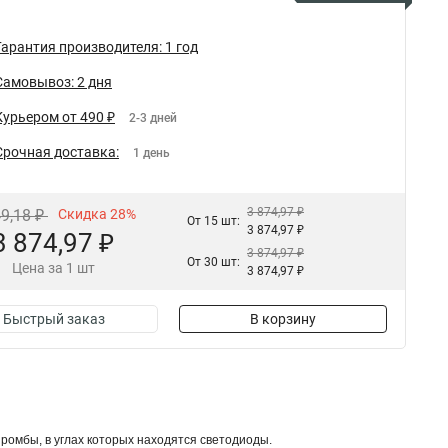
Гарантия производителя: 1 год
Самовывоз: 2 дня
Курьером от 490 ₽
2-3 дней
Срочная доставка:
1 день
3 874,97 ₽
49,18 ₽
Скидка 28%
От 15 шт:
3 874,97 ₽
3 874,97 ₽
3 874,97 ₽
От 30 шт:
Цена за 1 шт
3 874,97 ₽
Быстрый заказ
В корзину
 ромбы, в углах которых находятся светодиоды.