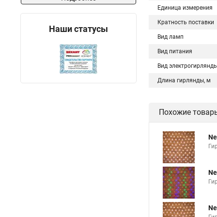
Единица измерения
Кратность поставки
Наши статусы
Вид ламп
Вид питания
Вид электрогирлянд
Длина гирлянды, м
Похожие товар
Ne
Ги
Ne
Ги
Ne