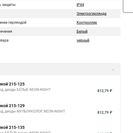
ь защиты
IP44
Электрогирлянда
ение гирляндой
Контроллер
вечения
Белый
овара
черный
икой 215-125
овод, диоды БЕЛЫЕ NEON-NIGHT
812,79 ₽
икой 215-129
овод, диоды МУЛЬТИКОЛОР, NEON-NIGHT
812,79 ₽
икой 215-135