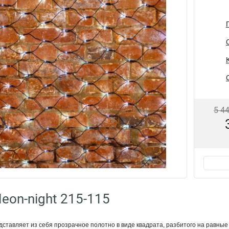
5 4
eon-night 215-115
дставляет из себя прозрачное полотно в виде квадрата, разбитого на равные