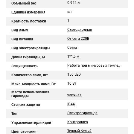
0.952 кг
Объемный вес
шт
Единица измерения
1
Кратность поставки
Светодиодная
Вид ламп
От сети 220В
Вид питания
Сетка
Вид электрогирлянды
1*1,5 м
Длина гирлянды, м
Работа при минусовых температурах
Защищенность
150 LED
Количество ламп, шт
10 Вт
Макс. мощность ламп, Вт
Место использования
уличная
гирлянды
IP44
Степень защиты
Электрогирлянда
Тип
Контроллер
Управление гирляндой
Теплый белый
Цвет свечения