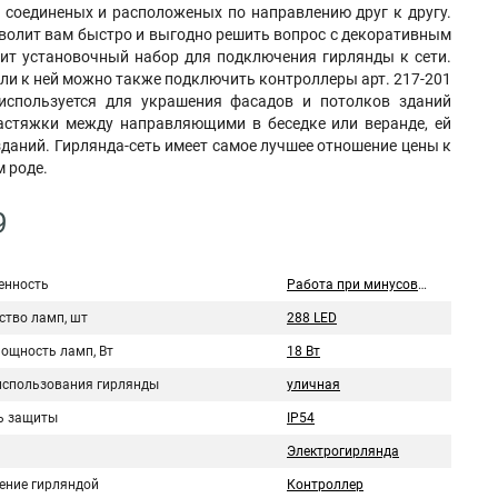
, соединеных и расположеных по направлению друг к другу.
зволит вам быстро и выгодно решить вопрос с декоративным
ит установочный набор для подключения гирлянды к сети.
или к ней можно также подключить контроллеры арт. 217-201
используется для украшения фасадов и потолков зданий
растяжки между направляющими в беседке или веранде, ей
даний. Гирлянда-сеть имеет самое лучшее отношение цены к
м роде.
9
нность
Работа при минусовых температурах
ство ламп, шт
288 LED
мощность ламп, Вт
18 Вт
использования гирлянды
уличная
ь защиты
IP54
Электрогирлянда
ение гирляндой
Контроллер