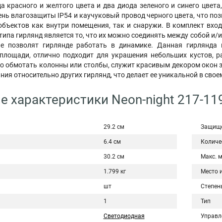
а красного и желтого цвета и два диода зеленого и синего цвета
ень влагозащиты IP54 и каучуковый провод черного цвета, что по
бъектов как внутри помещения, так и снаружи. В комплект вход
типа гирлянд является то, что их можно соединять между собой и/
ые позволят гирлянде работать в динамике. Данная гирлянда 
площади, отлично подходит для украшения небольших кустов, 
о обмотать колонны или столбы, служит красивым декором окон з
ия относительно других гирлянд, что делает ее уникальной в свое
е характеристики Neon-night 217-11
29.2 см
Защище
6.4 см
Количе
30.2 см
Макс. 
1.799 кг
Место 
шт
Степен
1
Тип
Светодиодная
Управл