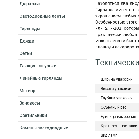
находяться два диод
Дюралайт
Гирлянда имеет степ
украшением любых о
Светодиодные ленты
Особенностью этого 
или 217-202 котор
Гирлянды
практически любой 
можно легко и быстр
Дожди
площади декорирован
Сетки
Технически
Тающие сосульки
Линейные гирлянды
Ширина упаковки
Высота упаковки
Метеор
Глубина упаковки
Занавесы
Объемный вес
Светильники
Единица измерения
Кратность поставки
Камины светодиодные
Вид ламп