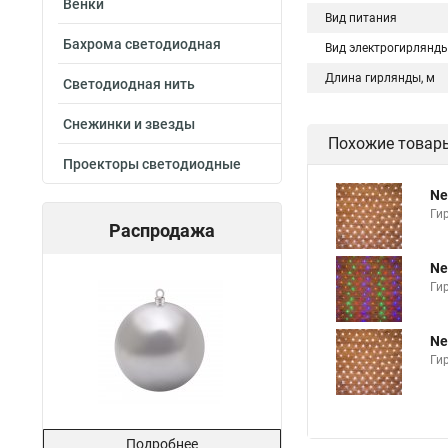
Венки
Вид питания
Бахрома светодиодная
Вид электрогирлянд
Длина гирлянды, м
Светодиодная нить
Снежинки и звезды
Похожие товар
Проекторы светодиодные
Ne
Ги
Распродажа
Ne
Ги
Ne
Ги
Подробнее