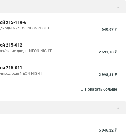
ой 215-119-6
, диоды мульти, NEON-NIGHT
640,07 ₽
кой 215-012
 бело/синие диоды NEON-NIGHT
2 591,13 ₽
кой 215-011
 белые диоды NEON-NIGHT
2 998,31 ₽
Показать больше
5 946,22 ₽