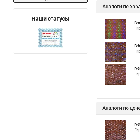
Аналоги по хар
Наши статусы
Ne
Ги
Ne
Ги
Ne
Ги
Аналоги по цен
Ne
Ги