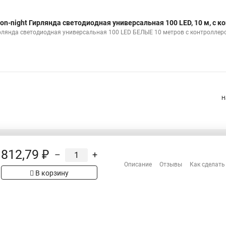
on-night Гирлянда светодиодная универсальная 100 LED, 10 м, с 
рлянда светодиодная универсальная 100 LED БЕЛЫЕ 10 метров с контроллер
Н
812,79 ₽
–
+
Распродажа
Описание
Отзывы
Как сделать
Сотрудничество
В корзину
Гарантия
рах на сайте имеет
Оплата
 проверяйте товар
Доставка