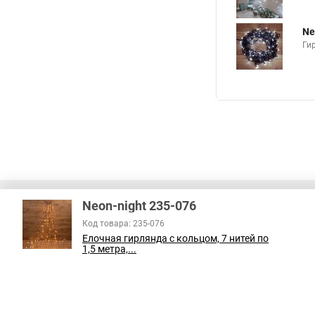
Ne
Ги
Neon-night 235-076
Код товара: 235-076
Елочная гирлянда с кольцом, 7 нитей по
1,5 метра,...
В соответствии с пунктом 2 статьи 437 ГК РФ, вся информация о това
справочный характер и не является публичной офертой. При покупке
на наличие интересующих вас функций и характеристик.