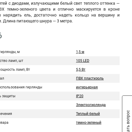
итей с диодами, излучающими белый свет теплого оттенка —
Х темно-зеленого цвета и отлично маскируется в кроне
ы нарядить ель, достаточно надеть кольцо на вершину и
и. Длина питающего шнура — 3 метра.
6
гирлянды, м
1,5 м
ство ламп, шт
105 LED
мощность ламп, Вт
5,5 Вт
ал
ПВХ пластизоль
использования гирлянды
интерьерная
ь защиты
IP20
Электрогирлянда
Задать вопрос
вечения
Теплый белый
овара
темно-зеленый