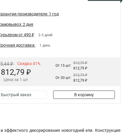
Гарантия производителя: 1 год
Самовывоз: 2 дня
Курьером от 490 ₽
2-3 дней
Срочная доставка:
1 день
812,79 ₽
85,44 ₽
Скидка 41%
От 15 шт:
812,79 ₽
812,79 ₽
812,79 ₽
От 30 шт:
Цена за 1 шт
812,79 ₽
Быстрый заказ
В корзину
о и эффектного декорирования новогодней ели. Конструкция