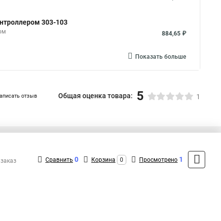
контроллером 303-103
ом
884,65 ₽
Показать больше
5
Общая оценка товара:
аписать отзыв
1
+7 (495) 432-43-43
Контакты
0
1
Сравнить
Корзина
0
Просмотрено
 заказ
MAX: +7 (991) 298-43-12
ShopMSK4
(Круглосуточно)
info@neon-n-shop.ru