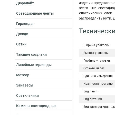
изделия представляе
Дюралайт
всего 105 светоди
классических елок.
Светодиодные ленты
распределить нити. 
Гирлянды
Технически
Дожди
Сетки
Ширина упаковки
Высота упаковки
Тающие сосульки
Глубина упаковки
Линейные гирлянды
Объемный вес
Метеор
Единица измерения
Кратность поставки
Занавесы
Вид ламп
Светильники
Вид питания
Камины светодиодные
Вид электрогирлянд