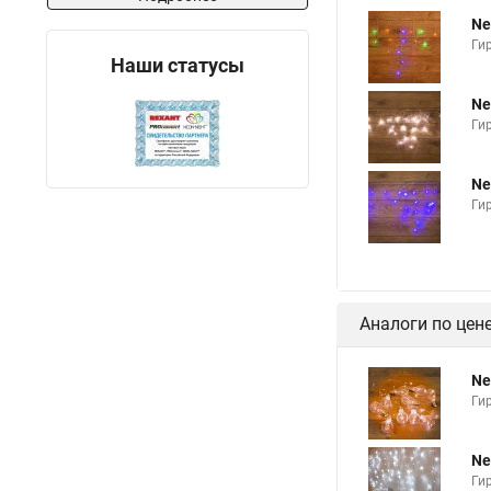
Ne
Ги
Наши статусы
Ne
Ги
Ne
Ги
Аналоги по цен
Ne
Ги
Ne
Ги