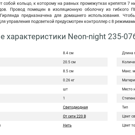
т собой кольцо, к которому на равных промежутках крепятся 7 н
одов. Провод помещен в изоляционную оболочку из гибкого ПВ
 Гирлянда предназначена для домашнего использования. Чтоб
Для управления подсветкой предусмотрен контроллер с 8 режимам
е характеристики Neon-night 235-07
8.4 см
Длина 
20.5 см
Количе
8.5 см
Макс. 
0.26 кг
Матери
шт
Место 
1
Степен
Светодиодная
Тип
От сети 220 В
Цвет с
ы
Нить
Цвет т