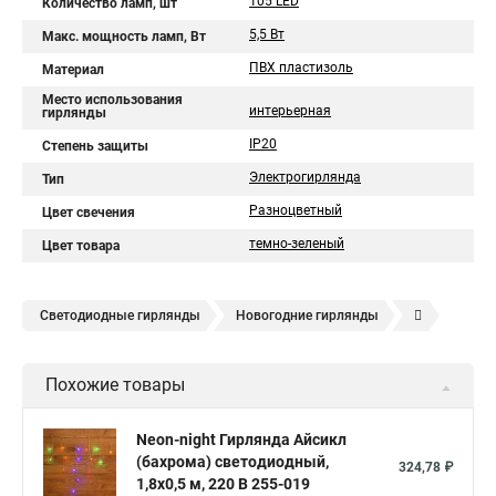
105 LED
Количество ламп, шт
5,5 Вт
Макс. мощность ламп, Вт
ПВХ пластизоль
Материал
Место использования
интерьерная
гирлянды
IP20
Степень защиты
Электрогирлянда
Тип
Разноцветный
Цвет свечения
темно-зеленый
Цвет товара
Светодиодные гирлянды
Новогодние гирлянды
Елочные гирлянды
Уличные гирлянды
Похожие товары
Электрическая гирлянда
Neon-night Гирлянда Айсикл
(бахрома) светодиодный,
324,78 ₽
1,8х0,5 м, 220 В 255-019