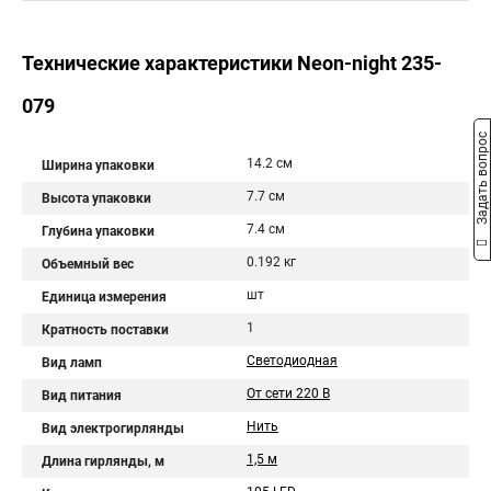
Технические характеристики Neon-night 235-
079
Задать вопрос
14.2 см
Ширина упаковки
7.7 см
Высота упаковки
7.4 см
Глубина упаковки
0.192 кг
Объемный вес
шт
Единица измерения
1
Кратность поставки
Светодиодная
Вид ламп
От сети 220 В
Вид питания
Нить
Вид электрогирлянды
1,5 м
Длина гирлянды, м