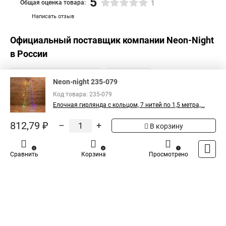
5
Общая оценка товара:
1
Написать отзыв
Официальный поставщик компании
Neon-Night
в России
Neon-night 235-079
Код товара: 235-079
Елочная гирлянда с кольцом, 7 нитей по 1,5 метра,...
812,79 ₽
–
+
В корзину
0
0
1
Сравнить
Корзина
Просмотрено
Каталог
Оплата
Доставка
Контакты
Войти