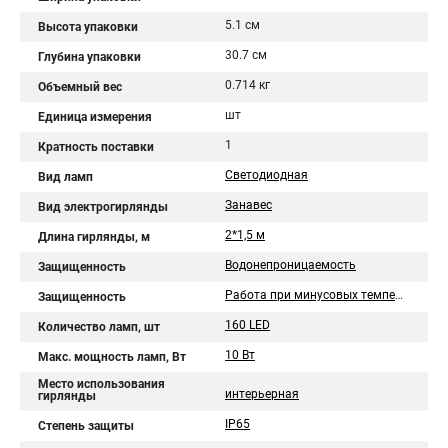
5.1 см
Высота упаковки
30.7 см
Глубина упаковки
0.714 кг
Объемный вес
шт
Единица измерения
1
Кратность поставки
Светодиодная
Вид ламп
Занавес
Вид электрогирлянды
2*1,5 м
Длина гирлянды, м
Водонепроницаемость
Защищенность
Работа при минусовых температурах
Защищенность
160 LED
Количество ламп, шт
10 Вт
Макс. мощность ламп, Вт
Место использования
интерьерная
гирлянды
IP65
Степень защиты