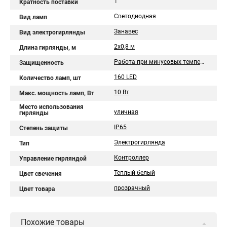
1
Кратность поставки
Светодиодная
Вид ламп
Занавес
Вид электрогирлянды
2x0,8 м
Длина гирлянды, м
Работа при минусовых температурах
Защищенность
160 LED
Количество ламп, шт
10 Вт
Макс. мощность ламп, Вт
Место использования
уличная
гирлянды
IP65
Степень защиты
Электрогирлянда
Тип
Контроллер
Управление гирляндой
Теплый белый
Цвет свечения
прозрачный
Цвет товара
Похожие товары