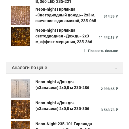
В, 360 LED, 235-221
Neon-night Гирлянда
«Светодиодный дождь» 2х3 м,
914,39 ₽
свечение с динамикой, 235-065
Neon-night Гирлянда
светодиодная «Дождь» 2х3
11 442,18 ₽
м, эффект мерцания, 235-366
Показать больше
Аналоги по цене
Neon-night «Дождь»
(«Занавес») 2х0,8 м 235-286
2 998,65 ₽
Neon-night «Дождь»
(«Занавес») 2х0,8 м 235-356
3 563,78 ₽
Neon-Night 235-101 Гирлянда