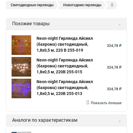
Светодиодные гирлянды
Новогодние гирлянды
Елочные гирлянды
Уличные гирлянды
Похожие товары
Электрическая гирлянда
Neon-night Гирлянда Айсикл
(бахрома) светодиодный,
324,78 ₽
1,8х0,5 м, 220 В 255-019
Neon-night Гирлянда Айсикл
(бахрома) светодиодный,
324,78 ₽
1,8х0,5 м, 220В 255-015
Neon-night Гирлянда Айсикл
(бахрома) светодиодный,
324,78 ₽
1,8х0,5 м, 220В 255-013
Показать больше
Аналоги по характеристикам