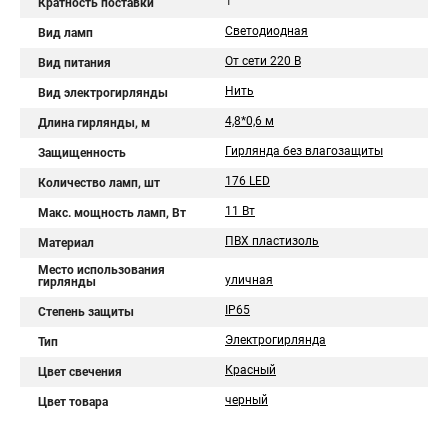
1
Кратность поставки
Светодиодная
Вид ламп
От сети 220 В
Вид питания
Нить
Вид электрогирлянды
4,8*0,6 м
Длина гирлянды, м
Гирлянда без влагозащиты
Защищенность
176 LED
Количество ламп, шт
11 Вт
Макс. мощность ламп, Вт
ПВХ пластизоль
Материал
Место использования
уличная
гирлянды
IP65
Степень защиты
Электрогирлянда
Тип
Красный
Цвет свечения
черный
Цвет товара