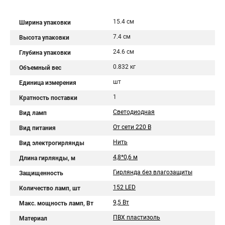
15.4 см
Ширина упаковки
7.4 см
Высота упаковки
24.6 см
Глубина упаковки
0.832 кг
Объемный вес
шт
Единица измерения
1
Кратность поставки
Светодиодная
Вид ламп
От сети 220 В
Вид питания
Нить
Вид электрогирлянды
4,8*0,6 м
Длина гирлянды, м
Гирлянда без влагозащиты
Защищенность
152 LED
Количество ламп, шт
9,5 Вт
Макс. мощность ламп, Вт
ПВХ пластизоль
Материал