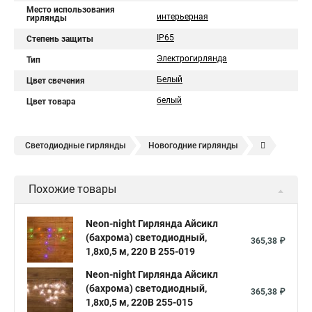
Место использования
интерьерная
гирлянды
IP65
Степень защиты
Электрогирлянда
Тип
Белый
Цвет свечения
белый
Цвет товара
Светодиодные гирлянды
Новогодние гирлянды
Елочные гирлянды
Уличные гирлянды
Похожие товары
Электрическая гирлянда
Neon-night Гирлянда Айсикл
(бахрома) светодиодный,
365,38 ₽
1,8х0,5 м, 220 В 255-019
Neon-night Гирлянда Айсикл
(бахрома) светодиодный,
365,38 ₽
1,8х0,5 м, 220В 255-015