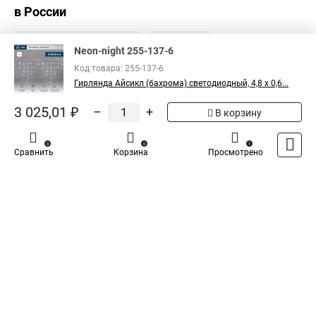
в России
Neon-night 255-137-6
Код товара: 255-137-6
Гирлянда Айсикл (бахрома) светодиодный, 4,8 х 0,6...
3 025,01 ₽
–
+
В корзину
0
0
1
Сравнить
Корзина
Просмотрено
Каталог
Оплата
Доставка
Контакты
Войти