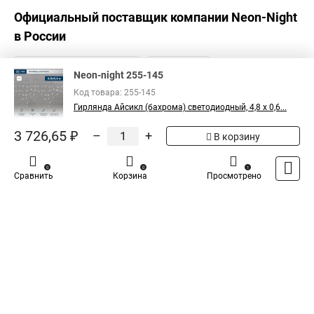
Официальный поставщик компании
Neon-Night
в России
Neon-night 255-145
Код товара: 255-145
Гирлянда Айсикл (бахрома) светодиодный, 4,8 х 0,6...
3 726,65 ₽
–
+
В корзину
0
0
1
Сравнить
Корзина
Просмотрено
Каталог
Оплата
Доставка
Контакты
Войти