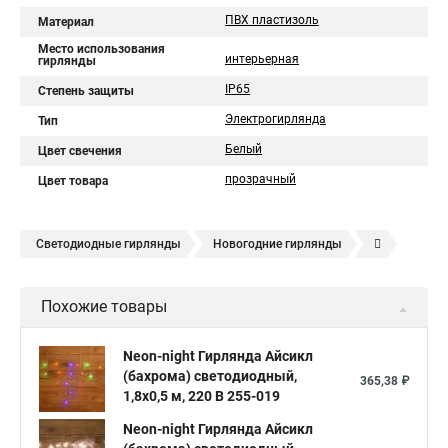
ПВХ пластизоль
Материал
Место использования
интерьерная
гирлянды
IP65
Степень защиты
Электрогирлянда
Тип
Белый
Цвет свечения
прозрачный
Цвет товара
Светодиодные гирлянды
Новогодние гирлянды
Елочные гирлянды
Уличные гирлянды
Похожие товары
Электрическая гирлянда
Neon-night Гирлянда Айсикл
(бахрома) светодиодный,
365,38 ₽
1,8х0,5 м, 220 В 255-019
Neon-night Гирлянда Айсикл