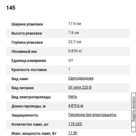
145
17.4 см
Ширина упаковки
7.8 см
Высота упаковки
22.7 см
Глубина упаковки
0.859 кг
Объемный вес
шт
Единица измерения
1
Кратность поставки
Светодиодная
Вид ламп
От сети 220 В
Вид питания
Нить
Вид электрогирлянды
Задать вопрос
4,8*0,6 м
Длина гирлянды, м
Гирлянда без влагозащиты
Защищенность
176 LED
Количество ламп, шт
11 Вт
Макс. мощность ламп, Вт