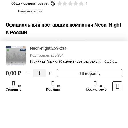
5
Общая оценка товара:
1
Написать отзыв
Официальный поставщик компании
Neon-Night
в России
Neon-night 255-234
Код товара: 255-234
Гирлянда Айсикл (бахрома) светодиодный, 4,0 х 0,6...
0,00 ₽
–
+
В корзину
0
0
1
Сравнить
Корзина
Просмотрено
Каталог
Оплата
Доставка
Контакты
Войти