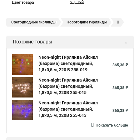
черный
Цвет товара
Светодиодные гирлянды
Новогодние гирлянды
Елочные гирлянды
Уличные гирлянды
Похожие товары
Электрическая гирлянда
Neon-night Гирлянда Айсикл
(бахрома) светодиодный,
365,38 ₽
1,8х0,5 м, 220 В 255-019
Neon-night Гирлянда Айсикл
(бахрома) светодиодный,
365,38 ₽
1,8х0,5 м, 220В 255-015
Neon-night Гирлянда Айсикл
(бахрома) светодиодный,
365,38 ₽
1,8х0,5 м, 220В 255-013
Показать больше