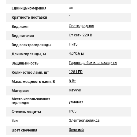
шт
Единица измерения
1
Кратность поставки
Светодиодная
Вид ламп
От сети 220 В
Вид питания
Нить
Вид электрогирлянды
4,0*0,6 м
Длина гирлянды, м
Гирлянда без влагозащиты
Защищенность
128 LED
Количество ламп, шт
8 Вт
Макс. мощность ламп, Вт
Каучук
Материал
Место использования
уличная
гирлянды
IP65
Степень защиты
Электрогирлянда
Тип
Зеленый
Цвет свечения