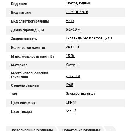
Светодиодная
Вид ламп
От сети 220 В
Вид питания
Нить
Вид электрогирлянды
5,6х0,9 м
Длина гирлянды, м
Гирлянда без влагозащиты
Защищенность
240 LED
Количество ламп, шт
15 Вт
Макс. мощность ламп, Вт
Каучук
Материал
Место использования
уличная
гирлянды
IP65
Степень защиты
Электрогирлянда
Тип
Синий
Цвет свечения
белый
Цвет товара
Светодиодные гирлянды
Новогодние гирлянды