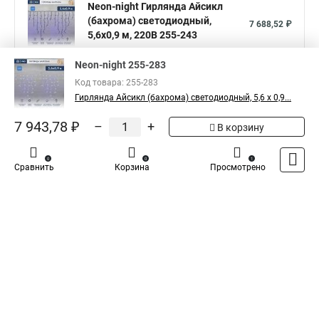
Neon-night Гирлянда Айсикл
(бахрома) светодиодный,
7 688,52 ₽
5,6х0,9 м, 220В 255-243
Показать больше
Neon-night 255-283
Код товара: 255-283
Гирлянда Айсикл (бахрома) светодиодный, 5,6 х 0,9...
5
Общая оценка товара:
1
7 943,78 ₽
–
+
В корзину
Написать отзыв
Официальный поставщик компании
Neon-Night
0
0
1
Сравнить
Корзина
Просмотрено
в России