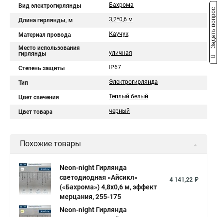
Бахрома
Вид электрогирлянды
Задать вопрос
3,2*0,6 м
Длина гирлянды, м
Каучук
Материал провода
Место использования
уличная
гирлянды
IP67
Степень защиты
Электрогирлянда
Тип
Теплый белый
Цвет свечения
черный
Цвет товара
Похожие товары
Neon-night Гирлянда
светодиодная «Айсикл»
4 141,22 ₽
(«Бахрома») 4,8х0,6 м, эффект
мерцания, 255-175
Neon-night Гирлянда