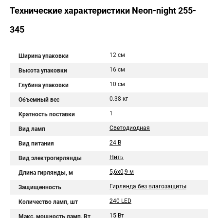
Технические характеристики Neon-night 255-
345
12 см
Ширина упаковки
16 см
Высота упаковки
10 см
Глубина упаковки
0.38 кг
Объемный вес
1
Кратность поставки
Светодиодная
Вид ламп
24 В
Вид питания
Нить
Вид электрогирлянды
5,6х0,9 м
Длина гирлянды, м
Гирлянда без влагозащиты
Защищенность
240 LED
Количество ламп, шт
15 Вт
Макс. мощность ламп, Вт