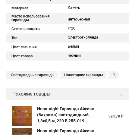
Каучук
Материал
Место использования
интерьерная
гирлянды
IP20
Степень защиты
Электрогирлянда
Тип
Белый
Цвет свечения
черный
Цвет товара
Светодиодные гирлянды
Новогодние гирлянды
Елочные гирлянды
Уличные гирлянды
Похожие товары
Электрическая гирлянда
Neon-night Гирлянда Айсикл
(бахрома) светодиодный,
324,78 ₽
1,8х0,5 м, 220 В 255-019
Neon-night Гирлянда Айсикл