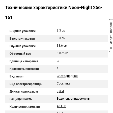
Технические характеристики Neon-Night 256-
161
Задать вопрос
3.3 см
Ширина упаковки
3.3 см
Высота упаковки
33.6 см
Глубина упаковки
0.076 кг
Объемный вес
шт
Единица измерения
1
Кратность поставки
Светодиодная
Вид ламп
Сосулька
Вид электрогирлянды
0,3 м
Длина гирлянды, м
Водонепроницаемость
Защищенность
48 LED
Количество ламп, шт