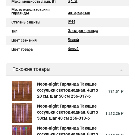
3,6 Вт
Макс. мощность ламп, Вт
Место использования
интерьерная
гирлянды
IP44
Степень защиты
Электрогирлянда
Тип
Белый
Цвет свечения
белый
Цвет товара
Похожие товары
Neon-night Гирлянда Тающие
сосульки светодиодная, 4шт х
731,51 ₽
20 см, шаг 50 см 256-317-6
Neon-night Гирлянда Тающие
сосульки светодиодная, 8шт х
1 212,26 ₽
50см, шаг 40 см 256-313-6
Neon-night Гирлянда Тающие
сосульки светодиодная, 8шт х