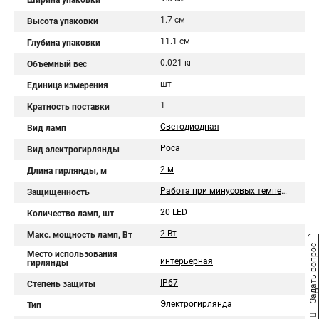
Ширина упаковки
1.7 см
Высота упаковки
11.1 см
Глубина упаковки
0.021 кг
Объемный вес
шт
Единица измерения
1
Кратность поставки
Светодиодная
Вид ламп
Роса
Вид электрогирлянды
2 м
Длина гирлянды, м
Работа при минусовых температурах
Защищенность
20 LED
Количество ламп, шт
2 Вт
Макс. мощность ламп, Вт
Задать вопрос
Место использования
интерьерная
гирлянды
IP67
Степень защиты
Электрогирлянда
Тип