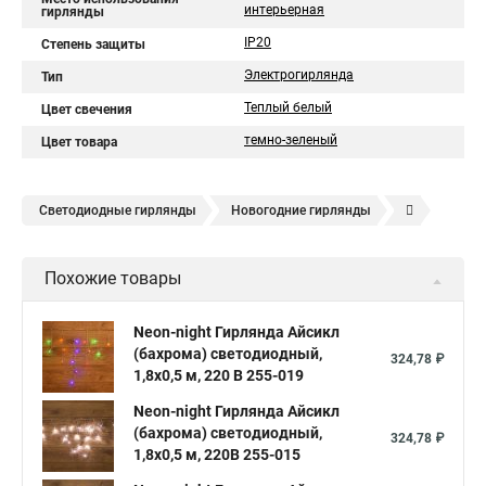
интерьерная
гирлянды
IP20
Степень защиты
Электрогирлянда
Тип
Теплый белый
Цвет свечения
темно-зеленый
Цвет товара
Светодиодные гирлянды
Новогодние гирлянды
Елочные гирлянды
Уличные гирлянды
Похожие товары
Электрическая гирлянда
Neon-night Гирлянда Айсикл
(бахрома) светодиодный,
324,78 ₽
1,8х0,5 м, 220 В 255-019
Neon-night Гирлянда Айсикл
(бахрома) светодиодный,
324,78 ₽
1,8х0,5 м, 220В 255-015