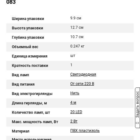
083
9.9 см
Ширина упаковки
12.7 см
Высота упаковки
10.7 см
Глубина упаковки
0.247 кг
Объемный вес
шт
Единица измерения
1
Кратность поставки
Светодиодная
Вид ламп
От сети 220 В
Вид питания
Нить
Задать вопрос
Вид электрогирлянды
4 м
Длина гирлянды, м
20 LED
Количество ламп, шт
2 Вт
Макс. мощность ламп, Вт
ПВХ пластизоль
Материал
Место использования