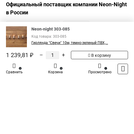
Официальный поставщик компании
Neon-Night
в России
Neon-night 303-085
Код товара: 303-085
Гирлянда "Свечи" 10м, темно-зеленый ПВХ,...
1 239,81 ₽
–
+
В корзину
0
0
1
Сравнить
Корзина
Просмотрено
Каталог
Оплата
Доставка
Контакты
Войти