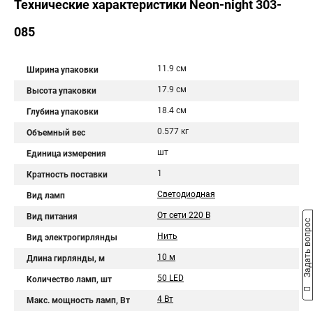
Технические характеристики Neon-night 303-
085
11.9 см
Ширина упаковки
17.9 см
Высота упаковки
18.4 см
Глубина упаковки
0.577 кг
Объемный вес
шт
Единица измерения
1
Кратность поставки
Светодиодная
Вид ламп
От сети 220 В
Вид питания
Задать вопрос
Нить
Вид электрогирлянды
10 м
Длина гирлянды, м
50 LED
Количество ламп, шт
4 Вт
Макс. мощность ламп, Вт