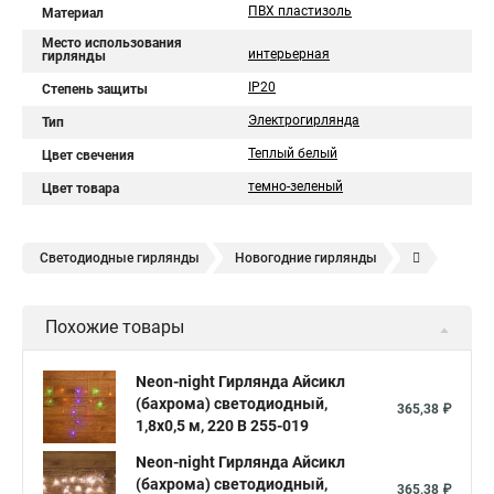
ПВХ пластизоль
Материал
Место использования
интерьерная
гирлянды
IP20
Степень защиты
Электрогирлянда
Тип
Теплый белый
Цвет свечения
темно-зеленый
Цвет товара
Светодиодные гирлянды
Новогодние гирлянды
Елочные гирлянды
Уличные гирлянды
Похожие товары
Электрическая гирлянда
Neon-night Гирлянда Айсикл
(бахрома) светодиодный,
365,38 ₽
1,8х0,5 м, 220 В 255-019
Neon-night Гирлянда Айсикл
(бахрома) светодиодный,
365,38 ₽