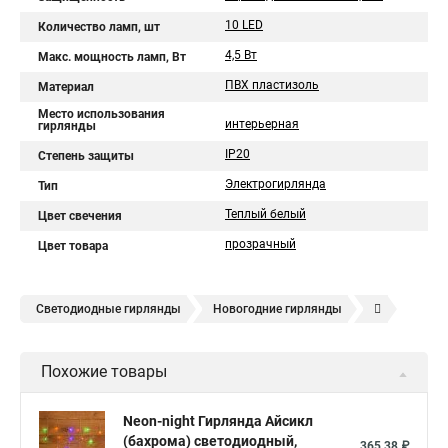
10 LED
Количество ламп, шт
4,5 Вт
Макс. мощность ламп, Вт
ПВХ пластизоль
Материал
Место использования
интерьерная
гирлянды
IP20
Степень защиты
Электрогирлянда
Тип
Теплый белый
Цвет свечения
прозрачный
Цвет товара
Светодиодные гирлянды
Новогодние гирлянды
Елочные гирлянды
Уличные гирлянды
Похожие товары
Электрическая гирлянда
Neon-night Гирлянда Айсикл
(бахрома) светодиодный,
365,38 ₽