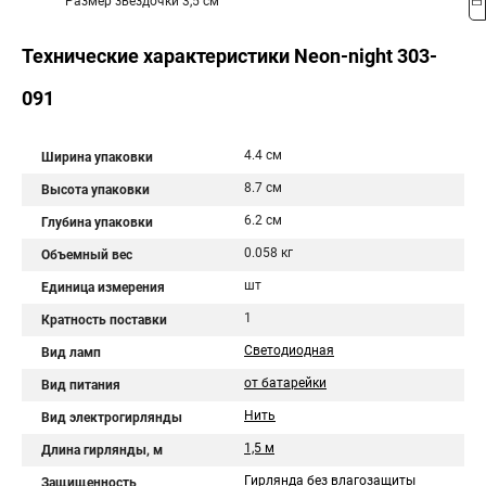
Размер звездочки 3,5 см
Технические характеристики Neon-night 303-
091
4.4 см
Ширина упаковки
8.7 см
Высота упаковки
6.2 см
Глубина упаковки
0.058 кг
Объемный вес
шт
Единица измерения
1
Кратность поставки
Светодиодная
Вид ламп
от батарейки
Вид питания
Нить
Вид электрогирлянды
1,5 м
Длина гирлянды, м
Гирлянда без влагозащиты
Защищенность